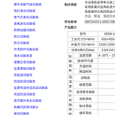
冷冻系统采用单元或
紫外光耐气候试验箱
制冷系统
采用多翼式送风机强
氙灯老化试验箱
风路循环出风回风设
升温、降温、系统完
换气式老化试验箱
符合标准
GB/T2423.1-2001 GB
臭氧老化试验箱
产品图片
防锈油脂试验机
型号
GDW-1
防尘试验箱
工作尺寸D×W×H
450×450
防水试验箱
外形尺寸D×W×H
1150×1050
外壳防护试验设备
功率A/B/C/D(kw)
3.0/4.0/4.
温度范围
A:-20℃～1
滴水试验装置
性
波动/均匀度
能
霉菌交变试验箱
指
升温时间
盐雾腐蚀试验室
标
降温时间
高低温试验室
温
控制器
恒温恒湿试验室
湿
精度范围
度
盐雾恒温恒湿高温试验箱
运
温湿度传感器
高温恒温试验室
行
加热系统
控
真空紫外老化试验箱
制
制冷系统
机械式跌落试验台
系
循环系统
振动试验机
统