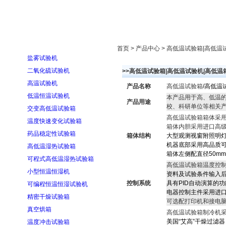
首页
走进雅士林
新闻中心
产品展示
首页 > 产品中心 > 高低温试验箱|高
盐雾试验机
二氧化硫试验机
>>高低温试验箱|高低温试验机|高低
高温试验机
产品名称
高低温试验箱
/高低温试验
低温恒温试验机
本产品用于高、低温
产品用途
校、科研单位等相关产
交变高低温试验箱
高低温试验箱箱体采
温度快速变化试验箱
箱体内胆采用进口高
药品稳定性试验箱
箱体结构
大型观测视窗附照明
机器底部采用高品质可
高低温湿热试验箱
箱体左侧配直径50m
可程式高低温湿热试验箱
高低温试验箱温度控
小型恒温恒湿机
资料及试验条件输入
控制系统
具有PID自动演算的
可编程恒温恒湿试验机
电器控制主件采用进口
精密干燥试验箱
可选配打印机和接电
真空烘箱
高低温试验箱制冷机
美国“艾高”干燥过滤器
温度冲击试验箱