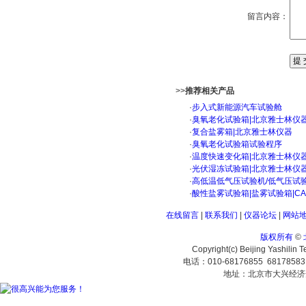
留言内容：
>>
推荐相关产品
·
步入式新能源汽车试验舱
·
臭氧老化试验箱|北京雅士林仪
·
复合盐雾箱|北京雅士林仪器
·
臭氧老化试验箱试验程序
·
温度快速变化箱|北京雅士林仪
·
光伏湿冻试验箱|北京雅士林仪
·
高低温低气压试验机/低气压试
·
酸性盐雾试验箱|盐雾试验箱|C
在线留言
|
联系我们
|
仪器论坛
|
网站
版权所有
©
Copyright(c) Beijing Yashilin 
电话：010-68176855 6817858
地址：北京市大兴经济