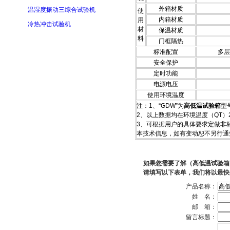
外箱材质
温湿度振动三综合试验机
使
内箱材质
用
冷热冲击试验机
材
保温材质
料
门框隔热
标准配置
多层
安全保护
定时功能
电源电压
使用环境温度
注：1
、“GDW”为
高低温试验箱
型
2、以上数据均在环境温度（QT）
3、可根据用户的具体要求定做非标
本技术信息，如有变动恕不另行通
如果您需要了解（高低温试验箱
请填写以下表单，我们将以最快
产品名称：
姓 名：
邮 箱：
留言标题：