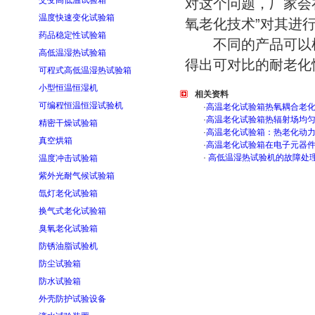
交变高低温试验箱
对这个问题，厂家会
温度快速变化试验箱
氧老化技术”对其进
药品稳定性试验箱
不同的产品可以根
高低温湿热试验箱
得出可对比的耐老化
可程式高低温湿热试验箱
小型恒温恒湿机
相关资料
可编程恒温恒湿试验机
·
高温老化试验箱热氧耦合老
·
高温老化试验箱热辐射场均
精密干燥试验箱
·
高温老化试验箱：热老化动
真空烘箱
·
高温老化试验箱在电子元器
·
高低温湿热试验机的故障处
温度冲击试验箱
紫外光耐气候试验箱
氙灯老化试验箱
换气式老化试验箱
臭氧老化试验箱
防锈油脂试验机
防尘试验箱
防水试验箱
外壳防护试验设备