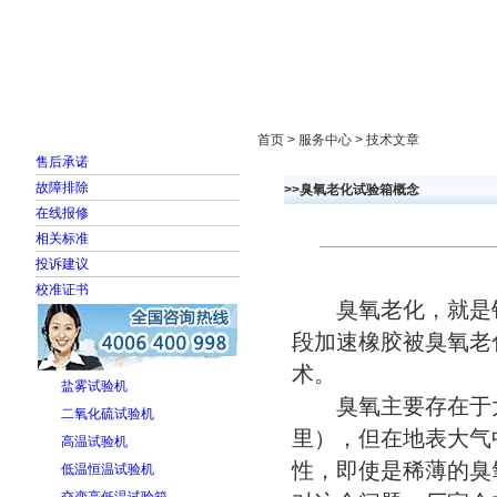
首页
走进雅士林
新闻中心
产品展示
首页 > 服务中心 > 技术文章
售后承诺
故障排除
>>臭氧老化试验箱概念
在线报修
相关标准
投诉建议
校准证书
臭氧老化，就是针
段加速橡胶被臭氧老
术。
盐雾试验机
臭氧主要存在于大
二氧化硫试验机
里），但在地表大气
高温试验机
性，即使是稀薄的臭
低温恒温试验机