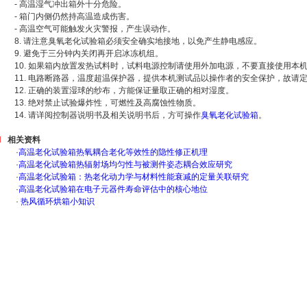
- 高温湿气冲出箱外十分危险。
- 箱门内侧仍然持高温造成伤害。
- 高温空气可能触发火灾警报，产生误动作。
8. 请注意臭氧老化试验箱必须安全确实地接地，以免产生静电感应。
9. 避免于三分钟内关闭再开启冰冻机组。
10. 如果箱内放置发热试料时，试料电源控制请使用外加电源，不要直接使用本
11. 电路断路器，温度超温保护器，提供本机测试品以操作者的安全保护，故请
12. 正确的装置湿球的纱布，方能保证量取正确的相对湿度。
13. 绝对禁止试验爆炸性，可燃性及高腐蚀性物质。
14. 请详阅控制器说明书及相关说明书后，方可操作
臭氧老化试验箱
。
相关资料
·
高温老化试验箱热氧耦合老化等效性的隐性修正机理
·
高温老化试验箱热辐射场均匀性与被测件姿态耦合效应研究
·
高温老化试验箱：热老化动力学与材料性能衰减的定量关联研究
·
高温老化试验箱在电子元器件寿命评估中的核心地位
·
热风循环烘箱小知识