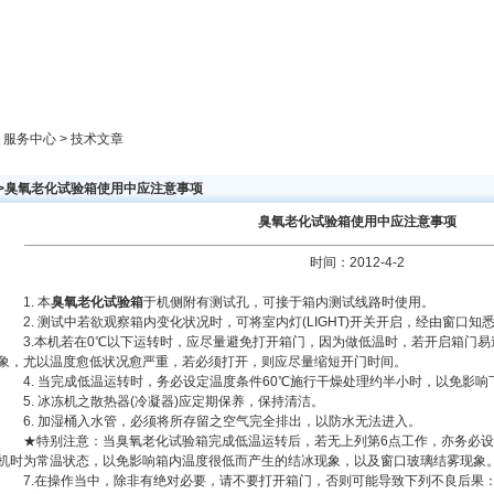
新闻中心
产品展示
成功案例
人才策略
> 服务中心 > 技术文章
>>臭氧老化试验箱使用中应注意事项
臭氧老化试验箱使用中应注意事项
时间：2012-4-2
1. 本
臭氧老化试验箱
于机侧附有测试孔，可接于箱内测试线路时使用。
2. 测试中若欲观察箱内变化状况时，可将室内灯(LIGHT)开关开启，经由窗口知
3.本机若在0℃以下运转时，应尽量避免打开箱门，因为做低温时，若开启箱门易
象，尤以温度愈低状况愈严重，若必须打开，则应尽量缩短开门时间。
4. 当完成低温运转时，务必设定温度条件60℃施行干燥处理约半小时，以免影响
5. 冰冻机之散热器(冷凝器)应定期保养，保持清洁。
6. 加湿桶入水管，必须将所存留之空气完全排出，以防水无法进入。
★特别注意：当臭氧老化试验箱完成低温运转后，若无上列第6点工作，亦务必设定常
机时为常温状态，以免影响箱内温度很低而产生的结冰现象，以及窗口玻璃结雾现象
7.在操作当中，除非有绝对必要，请不要打开箱门，否则可能导致下列不良后果