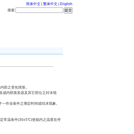
简体中文
|
繁体中文
|
English
搜索
服务中心
126-8-7 星期五
悉内部之变化情形。
造成内部蒸发器及其它部位之封冰现
下一作业条件之测定时间或结冰现象。
温条件(30±5℃)使箱内之温度在停
。
：