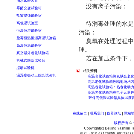
滴水试验装置
没有离子污染；
霉菌交变试验箱
盐雾腐蚀试验室
待消毒处理的水是
高低温试验室
恒温恒湿试验室
污染；
盐雾恒温恒湿高温试验箱
臭氧在处理过程中
高温恒温试验室
理。
真空紫外老化试验箱
若在加压条件下，
机械式跌落试验台
振动试验机
相关资料
温湿度振动三综合试验机
·
高温老化试验箱热氧耦合老
·
高温老化试验箱热辐射场均
·
高温老化试验箱：热老化动
·
高温老化试验箱在电子元器
·
环保高低温试验箱具体温度
在线留言
|
联系我们
|
仪器论坛
|
网站
版权所有
©
Copyright(c) Beijing Yashilin 
电话：010-68176855 6817858