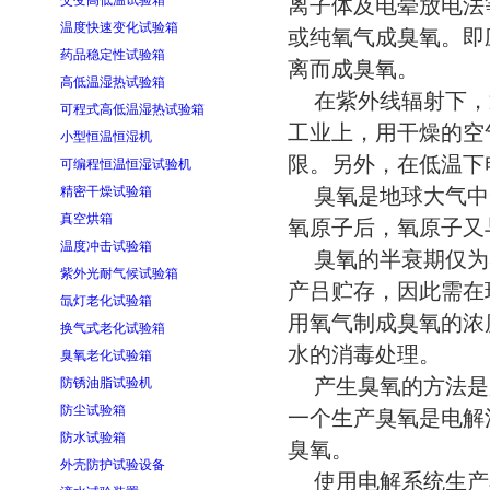
交变高低温试验箱
离子体及电晕放电法
温度快速变化试验箱
或纯氧气成臭氧。即
药品稳定性试验箱
离而成臭氧。
高低温湿热试验箱
在紫外线辐射下，
可程式高低温湿热试验箱
工业上，用干燥的空气
小型恒温恒湿机
限。另外，在低温下
可编程恒温恒湿试验机
精密干燥试验箱
臭氧是地球大气中
真空烘箱
氧原子后，氧原子又
温度冲击试验箱
臭氧的半衰期仅为30
紫外光耐气候试验箱
产吕贮存，因此需在现
氙灯老化试验箱
用氧气制成臭氧的浓度为
换气式老化试验箱
水的消毒处理。
臭氧老化试验箱
产生臭氧的方法是
防锈油脂试验机
防尘试验箱
一个生产臭氧是电解
防水试验箱
臭氧。
外壳防护试验设备
使用电解系统生产臭