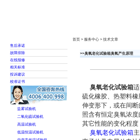
首页
走进雅士林
新闻中心
产品展示
首页 > 服务中心 > 技术文章
售后承诺
故障排除
>>臭氧老化试验箱臭氧产生原理
在线报修
相关标准
投诉建议
校准证书
臭氧老化试验箱
适
硫化橡胶、热塑料橡
伸变形下，或在间断
盐雾试验机
照含有恒定臭氧浓度
二氧化硫试验机
其它性能的变化程度
高温试验机
臭氧老化试验箱
主
低温恒温试验机