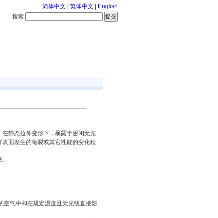
简体中文
|
繁体中文
|
English
搜索
服务中心
126-8-6 星期四
，在静态拉伸变形下，暴露于密闭无光
样表面发生的龟裂或其它性能的变化程
法。
的空气中和在规定温度且无光线直接影