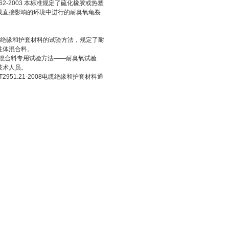
762-2003 本标准规定了硫化橡胶或热塑
线直接影响的环境中进行的耐臭氧龟裂
物绝缘和护套材料的试验方法，规定了耐
性体混合料。
弹性体混合料专用试验方法——耐臭氧试验
技术人员。
951.21-2008电缆绝缘和护套材料通