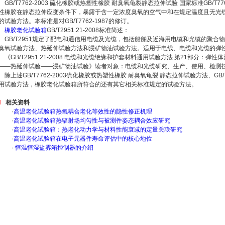
GB/T7762-2003 硫化橡胶或热塑性橡胶 耐臭氧龟裂静态拉伸试验 国家标准GB/T7
性橡胶在静态拉伸应变条件下，暴露于含一定浓度臭氧的空气中和在规定温度且无光
的试验方法。本标准是对GB/T7762-1987的修订。
橡胶老化试验箱
GB/T2951.21-2008标准简述：
GB/T2951规定了配电和通信用电缆及光缆，包括船舶及近海用电缆和光缆的聚合
臭氧试验方法、热延伸试验方法和浸矿物油试验方法。适用于电线、电缆和光缆的弹
《GB/T2951.21-2008 电缆和光缆绝缘和护套材料通用试验方法 第21部分：
——热延伸试验——浸矿物油试验》读者对象：电缆和光缆研究、生产、使用、检测
除上述GB/T7762-2003硫化橡胶或热塑性橡胶 耐臭氧龟裂 静态拉伸试验方法、GB/T2
用试验方法，橡胶老化试验箱所符合的还有其它相关标准规定的试验方法。
相关资料
·
高温老化试验箱热氧耦合老化等效性的隐性修正机理
·
高温老化试验箱热辐射场均匀性与被测件姿态耦合效应研究
·
高温老化试验箱：热老化动力学与材料性能衰减的定量关联研究
·
高温老化试验箱在电子元器件寿命评估中的核心地位
·
恒温恒湿盐雾箱控制器的介绍