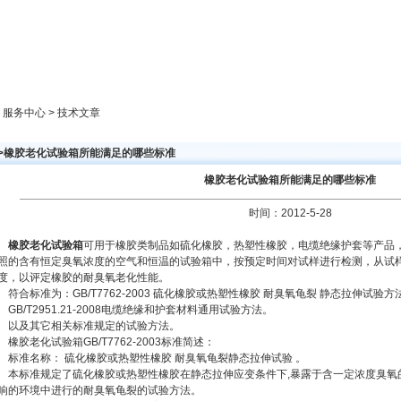
新闻中心
产品展示
成功案例
人才策略
> 服务中心 > 技术文章
>>橡胶老化试验箱所能满足的哪些标准
橡胶老化试验箱所能满足的哪些标准
时间：2012-5-28
橡胶老化试验箱
可用于橡胶类制品如硫化橡胶，热塑性橡胶，电缆绝缘护套等产品
照的含有恒定臭氧浓度的空气和恒温的试验箱中，按预定时间对试样进行检测，从试
度，以评定橡胶的耐臭氧老化性能。
符合标准为：GB/T7762-2003 硫化橡胶或热塑性橡胶 耐臭氧龟裂 静态拉伸试验方
GB/T2951.21-2008电缆绝缘和护套材料通用试验方法。
以及其它相关标准规定的试验方法。
橡胶老化试验箱GB/T7762-2003标准简述：
标准名称： 硫化橡胶或热塑性橡胶 耐臭氧龟裂静态拉伸试验 。
本标准规定了硫化橡胶或热塑性橡胶在静态拉伸应变条件下,暴露于含一定浓度臭氧
响的环境中进行的耐臭氧龟裂的试验方法。