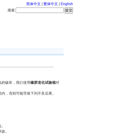
简体中文
|
繁体中文
|
English
搜索
服务中心
126-8-7 星期五
氧的破坏，我们使用
橡胶老化试验箱
对
箱内，否则可能导致下列不良后果。
短。
事故。