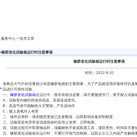
新闻中心
产品展示
成功案例
人才策略
> 服务中心 > 技术文章
>>橡胶老化试验箱运行时注意事项
橡胶老化试验箱运行时注意事项
时间：2012-9-10
臭氧在大气中的含量很少却是橡胶龟裂的主要因素，为了产品能适用并最终对抗臭
产品进行可靠性试验。
一、
橡胶老化试验箱
在运行中，除非有相当必要，请不要随便开门，将手探入试验
A：试验室内侧仍然保持高温，容易造成烫伤。
B：高温气体可能触发火灾警报，产生误动作
C：吸入臭氧对人有害
二、操作仪表时，请勿随意更改已定参数值，以防影响设备控制精度。
三、试验室若有异常状况或焦味时应停止使用，立即检查。
四、试验过程式中取置物品时，须戴耐热手套或取置工具，谨防烫伤，时间应尽量
五、橡胶老化试验箱在运行时，不要打开电气控制箱，以防止尘土入内或产生触电