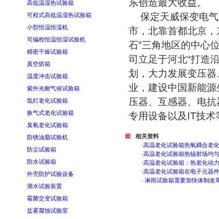
东创造最大收益。
高低温湿热试验箱
保定天威保变电气股
可程式高低温湿热试验箱
小型恒温恒湿机
市，北靠首都北京，
可编程恒温恒湿试验机
石”三角地区的中心
精密干燥试验箱
司立足于河北“打造沿
真空烘箱
划，大力发展变压器
温度冲击试验箱
业，建设中国新能源生
紫外光耐气候试验箱
压器、互感器、电抗
氙灯老化试验箱
换气式老化试验箱
专用设备以及IT技
臭氧老化试验箱
相关资料
防锈油脂试验机
·
高温老化试验箱热氧耦合老
防尘试验箱
·
高温老化试验箱热辐射场均
防水试验箱
·
高温老化试验箱：热老化动
·
高温老化试验箱在电子元器
外壳防护试验设备
·
淋雨试验箱需要加快体制改
滴水试验装置
霉菌交变试验箱
盐雾腐蚀试验室