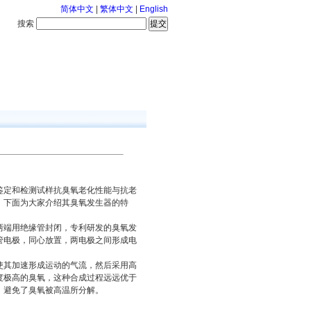
简体中文
|
繁体中文
|
English
搜索
服务中心
126-8-8 星期六
鉴定和检测试样抗臭氧老化性能与抗老
。下面为大家介绍其臭氧发生器的特
两端用绝缘管封闭，专利研发的臭氧发
管电极，同心放置，两电极之间形成电
使其加速形成运动的气流，然后采用高
度极高的臭氧，这种合成过程远远优于
，避免了臭氧被高温所分解。