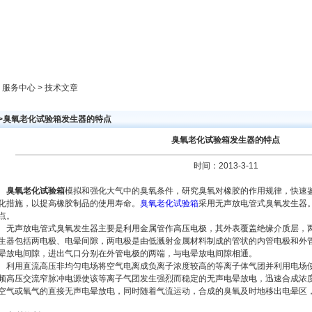
新闻中心
产品展示
成功案例
人才策略
> 服务中心 > 技术文章
>>臭氧老化试验箱发生器的特点
臭氧老化试验箱发生器的特点
时间：2013-3-11
臭氧老化试验箱
模拟和强化大气中的臭氧条件，研究臭氧对橡胶的作用规律，快速
化措施，以提高橡胶制品的使用寿命。
臭氧老化试验箱
采用无声放电管式臭氧发生器
点。
无声放电管式臭氧发生器主要是利用金属管作高压电极，其外表覆盖绝缘介质层，
生器包括两电极、电晕间隙，两电极是由低溅射金属材料制成的管状的内管电极和外
晕放电间隙，进出气口分别在外管电极的两端，与电晕放电间隙相通。
利用直流高压非均匀电场将空气电离成负离子浓度较高的等离子体气团并利用电场
频高压交流窄脉冲电源使该等离子气团发生强烈而稳定的无声电晕放电，迅速合成浓
空气或氧气的直接无声电晕放电，同时随着气流运动，合成的臭氧及时地移出电晕区