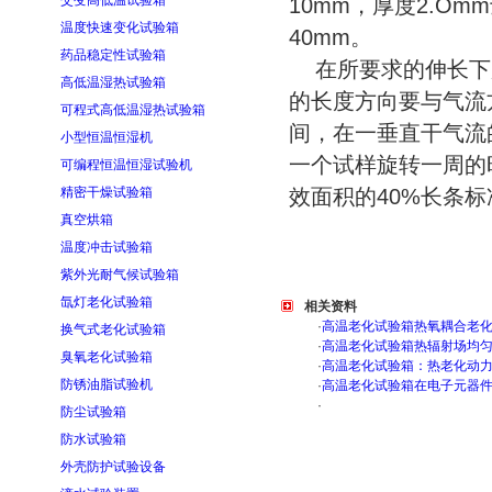
交变高低温试验箱
10mm，厚度2.O
温度快速变化试验箱
40mm。
药品稳定性试验箱
在所要求的伸长下
高低温湿热试验箱
的长度方向要与气流方向
可程式高低温湿热试验箱
间，在一垂直干气流
小型恒温恒湿机
一个试样旋转一周的时
可编程恒温恒湿试验机
精密干燥试验箱
效面积的40%长条
真空烘箱
温度冲击试验箱
紫外光耐气候试验箱
氙灯老化试验箱
相关资料
·
高温老化试验箱热氧耦合老
换气式老化试验箱
·
高温老化试验箱热辐射场均
臭氧老化试验箱
·
高温老化试验箱：热老化动
防锈油脂试验机
·
高温老化试验箱在电子元器
·
防尘试验箱
防水试验箱
外壳防护试验设备