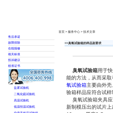
首页
走进雅士林
新闻中心
产品展示
首页 > 服务中心 > 技术文章
售后承诺
故障排除
>>臭氧试验箱的样品架要求
在线报修
相关标准
投诉建议
校准证书
臭氧试验箱
用于快
能的方法，从而采取
氧试验箱
主要由外壳
盐雾试验机
验箱样品应符合试样制备
二氧化硫试验机
臭氧试验箱夹具应由
高温试验机
新制模压出的试片上
低温恒温试验机