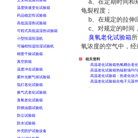
交变高低温试验箱
a、在定期时间和规
温度快速变化试验箱
龟裂程度；
药品稳定性试验箱
b、在规定的拉伸
高低温湿热试验箱
c、对规定的时间
可程式高低温湿热试验箱
臭氧老化试验箱
所
小型恒温恒湿机
氧浓度的空气中，经
可编程恒温恒湿试验机
精密干燥试验箱
相关资料
真空烘箱
·
高温老化试验箱热氧耦合老
温度冲击试验箱
·
高温老化试验箱热辐射场均
·
高温老化试验箱：热老化动
紫外光耐气候试验箱
·
高温老化试验箱在电子元器
氙灯老化试验箱
·
换气式老化试验箱
臭氧老化试验箱
防锈油脂试验机
防尘试验箱
防水试验箱
外壳防护试验设备