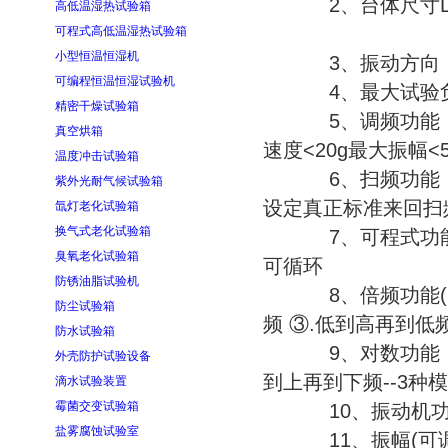
2、台体尺寸L×H×W
高低温湿热试验箱
水平50×
可程式高低温湿热试验箱
小型恒温恒湿机
3、振动方向：垂
可编程恒温恒湿试验机
4、最大试验负载
精密干燥试验箱
5、调频功能（1～
真空烘箱
速度<20g最大振幅<
温度冲击试验箱
6、扫频功能（1～
紫外光耐气候试验箱
设定真正标准来回扫
氙灯老化试验箱
换气式老化试验箱
7、可程式功能（1
臭氧老化试验箱
可循环
防锈油脂试验机
8、倍频功能(1～4
防尘试验箱
频 ③.低到高再到
防水试验箱
9、对数功能（1～
外壳防护试验设备
到上再到下频--3种
滴水试验装置
霉菌交变试验箱
10、振动机功率
盐雾腐蚀试验室
11、振幅(可调范