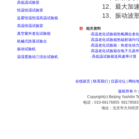
高低温试验室
12、最大加速
恒温恒湿试验室
13、振动波形
盐雾恒温恒湿高温试验箱
高温恒温试验室
相关资料
真空紫外老化试验箱
·
高温老化试验箱热氧耦合老
·
高温老化试验箱热辐射场均
机械式跌落试验台
·
高温老化试验箱：热老化动
振动试验机
·
高温老化试验箱在电子元器
·
高低温试验箱送风速率计算
温湿度振动三综合试验机
在线留言
|
联系我们
|
仪器论坛
|
网站
版权所有
©
Copyright(c) Beijing Yashilin 
电话：010-68176855 6817858
地址：北京市大兴经济