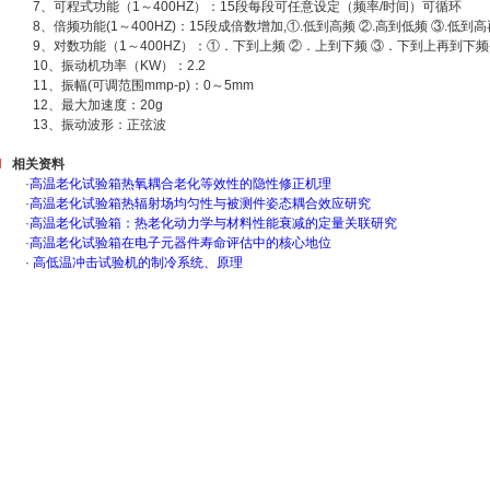
7、可程式功能（1～400HZ）：15段每段可任意设定（频率/时间）可循环
8、倍频功能(1～400HZ)：15段成倍数增加,①.低到高频 ②.高到低频 ③.低
9、对数功能（1～400HZ）：①．下到上频 ②．上到下频 ③．下到上再到下频-
10、振动机功率（KW）：2.2
11、振幅(可调范围mmp-p)：0～5mm
12、最大加速度：20g
13、振动波形：正弦波
相关资料
·
高温老化试验箱热氧耦合老化等效性的隐性修正机理
·
高温老化试验箱热辐射场均匀性与被测件姿态耦合效应研究
·
高温老化试验箱：热老化动力学与材料性能衰减的定量关联研究
·
高温老化试验箱在电子元器件寿命评估中的核心地位
·
高低温冲击试验机的制冷系统、原理