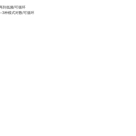
到高再到低频/可循环
-3种模式对数/可循环