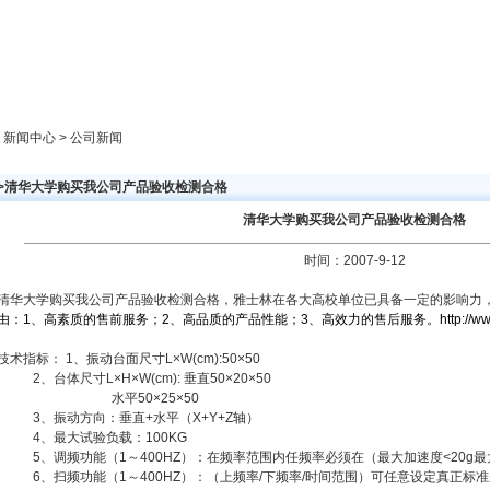
新闻中心
产品展示
成功案例
人才策略
> 新闻中心 > 公司新闻
>>清华大学购买我公司产品验收检测合格
清华大学购买我公司产品验收检测合格
时间：2007-9-12
清华大学购买我公司产品验收检测合格，雅士林在各大高校单位已具备一定的影响力
由：1、高素质的售前服务；2、高品质的产品性能；3、高效力的售后服务。
http://w
技术指标： 1、振动台面尺寸L×W(cm):50×50
2、台体尺寸L×H×W(cm): 垂直50×20×50
水平50×25×50
3、振动方向：垂直+水平（X+Y+Z轴）
4、最大试验负载：100KG
5、调频功能（1～400HZ）：在频率范围内任频率必须在（最大加速度<20g最大
6、扫频功能（1～400HZ）：（上频率/下频率/时间范围）可任意设定真正标