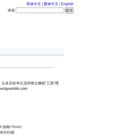
简体中文
|
繁体中文
|
English
搜索
服务中心
126-8-10 星期一
，众多高校单位选择雅
士林的“三高”理
ww.bjyashilin.com
振幅<5mm)
准来回扫频