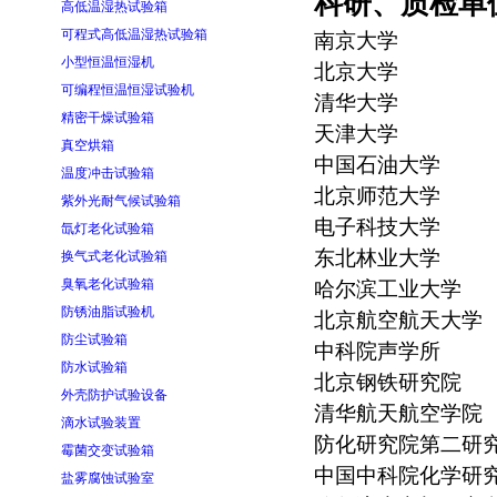
科研、质检单
高低温湿热试验箱
可程式高低温湿热试验箱
南京大学
小型恒温恒湿机
北京大学
可编程恒温恒湿试验机
清华大学
精密干燥试验箱
天津大学
真空烘箱
中国石油大学
温度冲击试验箱
北京师范大学
紫外光耐气候试验箱
电子科技大学
氙灯老化试验箱
东北林业大学
换气式老化试验箱
臭氧老化试验箱
哈尔滨工业大学
防锈油脂试验机
北京航空航天大学
防尘试验箱
中科院声学所
防水试验箱
北京钢铁研究院
外壳防护试验设备
清华航天航空学院
滴水试验装置
防化研究院第二研
霉菌交变试验箱
中国中科院化学研
盐雾腐蚀试验室