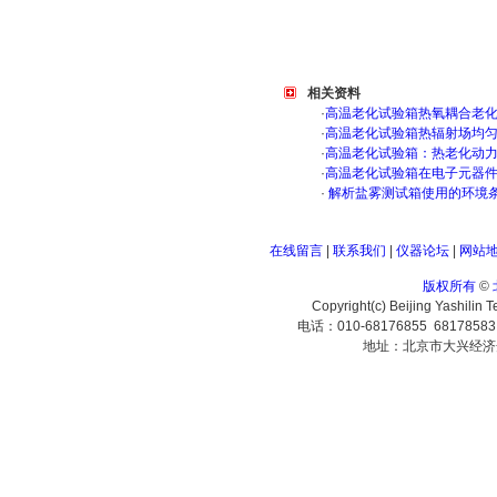
相关资料
·
高温老化试验箱热氧耦合老
·
高温老化试验箱热辐射场均
·
高温老化试验箱：热老化动
·
高温老化试验箱在电子元器
·
解析盐雾测试箱使用的环境
在线留言
|
联系我们
|
仪器论坛
|
网站
版权所有
©
Copyright(c) Beijing Yashilin 
电话：010-68176855 6817858
地址：北京市大兴经济