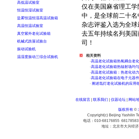
高低温试验室
仅在美国麻省理工学院的全
恒温恒湿试验室
中，是全球前二十名
盐雾恒温恒湿高温试验箱
杂志评鉴入选为全球
高温恒温试验室
去五年持续名列美国商业周
真空紫外老化试验箱
机械式跌落试验台
司！
振动试验机
相关资料
温湿度振动三综合试验机
·
高温老化试验箱热氧耦合老
·
高温老化试验箱热辐射场均
·
高温老化试验箱：热老化动
·
高温老化试验箱在电子元器
·
阐述氙灯老化试验机的应用
在线留言
|
联系我们
|
仪器论坛
|
网站
版权所有
©
Copyright(c) Beijing Yashilin 
电话：010-68176855 6817858
地址：北京市大兴经济