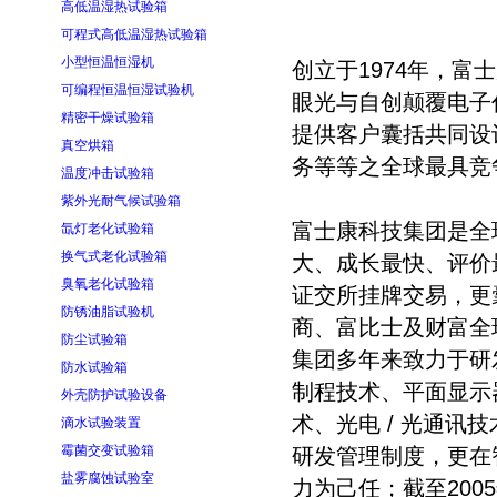
高低温湿热试验箱
可程式高低温湿热试验箱
小型恒温恒湿机
创立于1974年，
可编程恒温恒湿试验机
眼光与自创颠覆电子代
精密干燥试验箱
提供客户囊括共同设计
真空烘箱
务等等之全球最具竞
温度冲击试验箱
紫外光耐气候试验箱
富士康科技集团是全
氙灯老化试验箱
换气式老化试验箱
大、成长最快、评价
臭氧老化试验箱
证交所挂牌交易，更
防锈油脂试验机
商、富比士及财富全
防尘试验箱
集团多年来致力于研
防水试验箱
制程技术、平面显示
外壳防护试验设备
术、光电 / 光通
滴水试验装置
霉菌交变试验箱
研发管理制度，更在
盐雾腐蚀试验室
力为己任；截至200