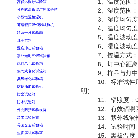
1、温度范围：RT
高低温湿热试验箱
2、湿度范围：90
可程式高低温湿热试验箱
小型恒温恒湿机
3、湿度均匀度：
可编程恒温恒湿试验机
4、温度均匀度：
精密干燥试验箱
5、温度波动度：±
真空烘箱
6、湿度波动度：
温度冲击试验箱
7、控温方式：P
紫外光耐气候试验箱
8、灯中心距离：
氙灯老化试验箱
换气式老化试验箱
9、样品与灯中心
臭氧老化试验箱
10、标准试件尺寸：
防锈油脂试验机
明）
防尘试验箱
11、辐照度：0.6
防水试验箱
12、有效辐照区域
外壳防护试验设备
13、紫外线波长：U
滴水试验装置
霉菌交变试验箱
14、试验时间：0
盐雾腐蚀试验室
15、黑板温度：4