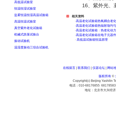
高低温试验室
16、紫外光、凝
恒温恒湿试验室
盐雾恒温恒湿高温试验箱
相关资料
·
高温老化试验箱热氧耦合老
高温恒温试验室
·
高温老化试验箱热辐射场均
真空紫外老化试验箱
·
高温老化试验箱：热老化动
机械式跌落试验台
·
高温老化试验箱在电子元器
·
高低温试验箱恒温原理
振动试验机
温湿度振动三综合试验机
在线留言
|
联系我们
|
仪器论坛
|
网站
版权所有
©
Copyright(c) Beijing Yashilin 
电话：010-68176855 6817858
地址：北京市大兴经济