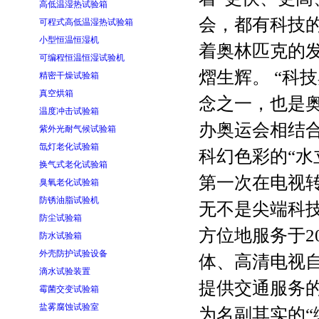
高低温湿热试验箱
会，都有科技
可程式高低温湿热试验箱
小型恒温恒湿机
着奥林匹克的
可编程恒温恒湿试验机
熠生辉。 “科
精密干燥试验箱
真空烘箱
念之一，也是
温度冲击试验箱
办奥运会相结合
紫外光耐气候试验箱
氙灯老化试验箱
科幻色彩的“水
换气式老化试验箱
第一次在电视
臭氧老化试验箱
防锈油脂试验机
无不是尖端科
防尘试验箱
方位地服务于2
防水试验箱
外壳防护试验设备
体、高清电视
滴水试验装置
提供交通服务的
霉菌交变试验箱
盐雾腐蚀试验室
为名副其实的“