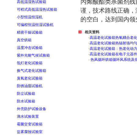
丙烯酸酯类杀菌剂残
高低温湿热试验箱
谨，技术路线正确，
可程式高低温湿热试验箱
小型恒温恒湿机
的空白，达到国内领
可编程恒温恒湿试验机
相关资料
精密干燥试验箱
·
高温老化试验箱热氧耦合老
真空烘箱
·
高温老化试验箱热辐射场均
温度冲击试验箱
·
高温老化试验箱：热老化动
·
高温老化试验箱在电子元器
紫外光耐气候试验箱
·
热风循环烘箱循环风系统及
氙灯老化试验箱
换气式老化试验箱
臭氧老化试验箱
防锈油脂试验机
防尘试验箱
防水试验箱
外壳防护试验设备
滴水试验装置
霉菌交变试验箱
盐雾腐蚀试验室