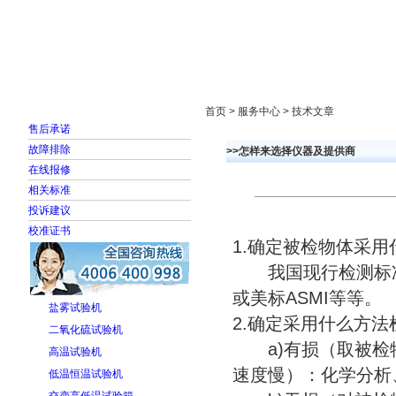
首页
走进雅士林
新闻中心
产品展示
首页 > 服务中心 > 技术文章
售后承诺
故障排除
>>怎样来选择仪器及提供商
在线报修
相关标准
投诉建议
校准证书
1.确定被检物体采
我国现行检测标准（
或美标ASMI等等。
盐雾试验机
2.确定采用什么方法
二氧化硫试验机
a)有损（取被检物
高温试验机
速度慢）：化学分析
低温恒温试验机