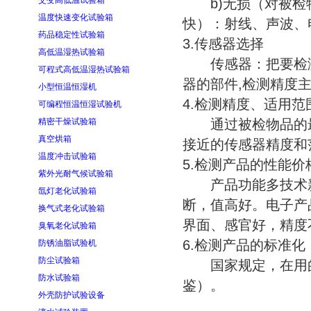
交变高低温试验箱
b)无损（对被检物
温度快速变化试验箱
快）：射线、声波、
药品稳定性试验箱
3.传感器选择
高低温湿热试验箱
传感器：把要检测
可程式高低温湿热试验箱
器的部件,检测精度
小型恒温恒湿机
4.检测精度、适用范
可编程恒温恒湿试验机
精密干燥试验箱
通过被检物品的最
真空烘箱
接近的传感器精度和
温度冲击试验箱
5.检测产品的性能价
紫外光耐气候试验箱
产品功能多技术新
氙灯老化试验箱
断，值高好。电子产
换气式老化试验箱
界面、感官好，精度
臭氧老化试验箱
6.检测产品的标准化
防锈油脂试验机
防尘试验箱
国家规定，在用的
防水试验箱
鉴）。
外壳防护试验设备