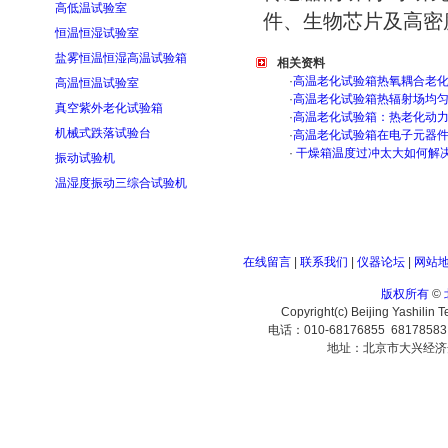
高低温试验室
件、生物芯片及高密
恒温恒湿试验室
盐雾恒温恒湿高温试验箱
相关资料
·
高温老化试验箱热氧耦合老
高温恒温试验室
·
高温老化试验箱热辐射场均
真空紫外老化试验箱
·
高温老化试验箱：热老化动
机械式跌落试验台
·
高温老化试验箱在电子元器
·
干燥箱温度过冲太大如何解
振动试验机
温湿度振动三综合试验机
在线留言
|
联系我们
|
仪器论坛
|
网站
版权所有
©
Copyright(c) Beijing Yashilin 
电话：010-68176855 6817858
地址：北京市大兴经济