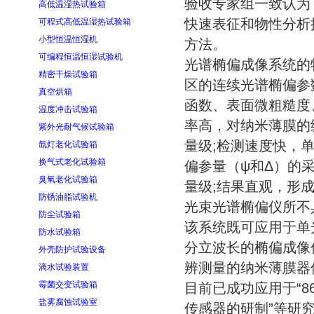
验收专家组一致认为
高低温湿热试验箱
快速表征和物性分析
可程式高低温湿热试验箱
小型恒温恒湿机
方法。
可编程恒温恒湿试验机
光谱椭偏成像系统的
精密干燥试验箱
区的连续光谱椭偏参
真空烘箱
函数、表面微粗糙度
温度冲击试验箱
率高，对纳米薄膜的
紫外光耐气候试验箱
量级;检测速度快，
氙灯老化试验箱
换气式老化试验箱
偏参量（ψ和Δ）的
臭氧老化试验箱
量级;结果直观，形
防锈油脂试验机
光束光谱椭偏仪所不
防尘试验箱
该系统既可应用于单
防水试验箱
分立波长的椭偏成像
外壳防护试验设备
辨测量的纳米薄膜器
滴水试验装置
霉菌交变试验箱
目前已成功应用于“8
盐雾腐蚀试验室
传感器的研制”等研