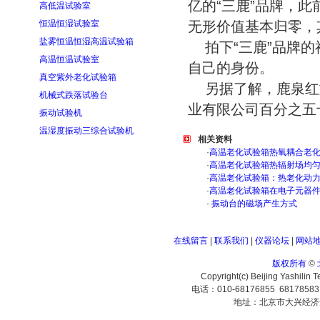
亿的“三鹿”品牌，此
高低温试验室
恒温恒湿试验室
无形价值基本归零，
盐雾恒温恒湿高温试验箱
拍下“三鹿”品牌
高温恒温试验室
自己的身份。
真空紫外老化试验箱
另据了解，鹿泉红
机械式跌落试验台
业有限公司百分之五
振动试验机
温湿度振动三综合试验机
相关资料
·
高温老化试验箱热氧耦合老
·
高温老化试验箱热辐射场均
·
高温老化试验箱：热老化动
·
高温老化试验箱在电子元器
·
振动台的磁场产生方式
在线留言
|
联系我们
|
仪器论坛
|
网站
版权所有
©
Copyright(c) Beijing Yashilin 
电话：010-68176855 6817858
地址：北京市大兴经济