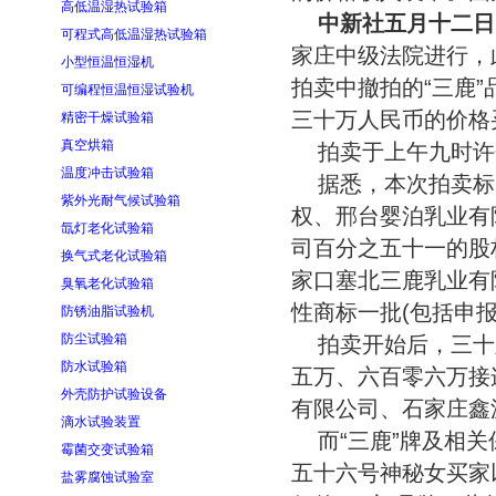
高低温湿热试验箱
中新社五月十二日
可程式高低温湿热试验箱
家庄中级法院进行，
小型恒温恒湿机
拍卖中撤拍的“三鹿
可编程恒温恒湿试验机
三十万人民币的价格
精密干燥试验箱
真空烘箱
拍卖于上午九时许
温度冲击试验箱
据悉，本次拍卖标
紫外光耐气候试验箱
权、邢台婴泊乳业有
氙灯老化试验箱
司百分之五十一的股
换气式老化试验箱
家口塞北三鹿乳业有
臭氧老化试验箱
性商标一批(包括申
防锈油脂试验机
防尘试验箱
拍卖开始后，三十
防水试验箱
五万、六百零六万接
外壳防护试验设备
有限公司、石家庄鑫
滴水试验装置
而“三鹿”牌及相
霉菌交变试验箱
五十六号神秘女买家
盐雾腐蚀试验室