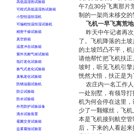
高低温湿热试验箱
午7点30分飞离那
可程式高低温湿热试验箱
制的一架尚未移交的
小型恒温恒湿机
飞机一早飞离荒地
可编程恒温恒湿试验机
昨天中午记者再次
精密干燥试验箱
真空烘箱
了。飞机降落的土坡
温度冲击试验箱
的土坡凹凸不平，机
紫外光耐气候试验箱
请他帮忙把飞机扶正
氙灯老化试验箱
坡时，听见飞机引擎
换气式老化试验箱
恍然大悟，扶正是为
臭氧老化试验箱
农庄内一名工作人
防锈油脂试验机
防尘试验箱
一处别墅，有领导打
防水试验箱
机为何会停在这里，
外壳防护试验设备
少了一颗螺丝，飞机
滴水试验装置
本是飞机接到航空管
霉菌交变试验箱
后，下来的人看起来
盐雾腐蚀试验室