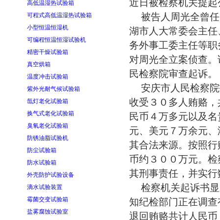
近日被检察机关提起
高低温湿热试验箱
被告人周光全曾任
可程式高低温湿热试验箱
小型恒温恒湿机
湖市人大常委会主任
可编程恒温恒湿试验机
务外事工委主任等职
精密干燥试验箱
对周光全立案侦查。
真空烘箱
民检察院审查起诉。
温度冲击试验箱
安庆市人民检察院
紫外光耐气候试验箱
收受３０多人贿赂，
氙灯老化试验箱
换气式老化试验箱
民币４万多元以及名
臭氧老化试验箱
元、美元７万余元、
防锈油脂试验机
其合法来源。按照行
防尘试验箱
币约３００万元。检
防水试验箱
其刑事责任，并实行
外壳防护试验设备
检察机关起诉书显
滴水试验装置
霉菌交变试验箱
知纪检部门正在调查
盐雾腐蚀试验室
退回贿赂共计人民币