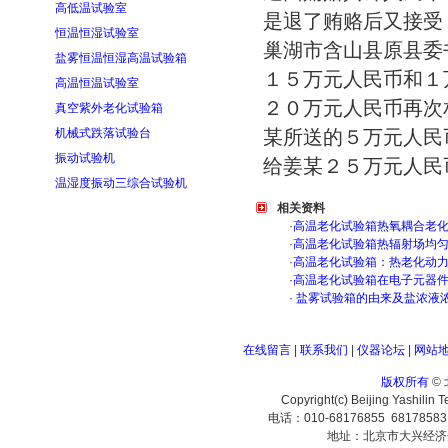
高低温试验室
是退了贿赂后又接受
恒温恒湿试验室
巢湖市含山县原县委
盐雾恒温恒湿高温试验箱
１５万元人民币和１
高温恒温试验室
２０万元人民币再次
真空紫外老化试验箱
机械式跌落试验台
某所送的５万元人民
振动试验机
给姜某２５万元人民币
温湿度振动三综合试验机
相关资料
·
高温老化试验箱热氧耦合老
·
高温老化试验箱热辐射场均
·
高温老化试验箱：热老化动
·
高温老化试验箱在电子元器
·
盐雾试验箱的由来及盐浓液
在线留言
|
联系我们
|
仪器论坛
|
网站
版权所有
©
Copyright(c) Beijing Yashilin 
电话：010-68176855 6817858
地址：北京市大兴经济