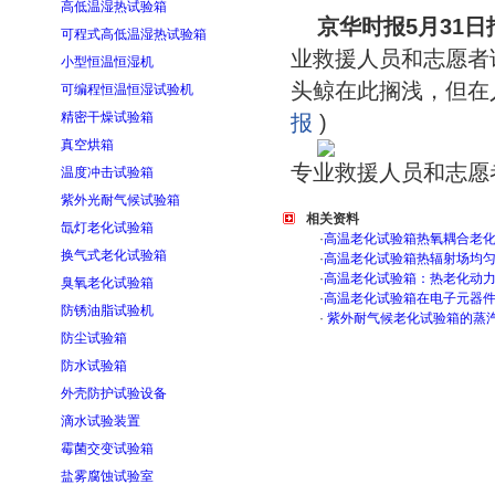
高低温湿热试验箱
京华时报5月31
可程式高低温湿热试验箱
业救援人员和志愿者
小型恒温恒湿机
头鲸在此搁浅，但在
可编程恒温恒湿试验机
精密干燥试验箱
报
)
真空烘箱
专业救援人员和志愿
温度冲击试验箱
紫外光耐气候试验箱
相关资料
氙灯老化试验箱
·
高温老化试验箱热氧耦合老
换气式老化试验箱
·
高温老化试验箱热辐射场均
·
高温老化试验箱：热老化动
臭氧老化试验箱
·
高温老化试验箱在电子元器
防锈油脂试验机
·
紫外耐气候老化试验箱的蒸
防尘试验箱
防水试验箱
外壳防护试验设备
滴水试验装置
霉菌交变试验箱
盐雾腐蚀试验室