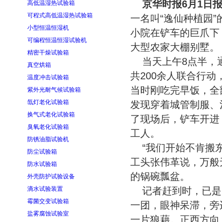
京华时报6月1日
高低温湿热试验箱
可程式高低温湿热试验箱
一名叫“逸仙种植园”
小型恒温恒湿机
小院在铲车的巨爪下
可编程恒温恒湿试验机
大型农家大棚别墅。
精密干燥试验箱
当天上午8点半，
真空烘箱
共200余人联合行
温度冲击试验箱
当时刚吃完早饭，全
紫外光耐气候试验箱
氙灯老化试验箱
发现穿着城管制服、
换气式老化试验箱
了现场后，铲车开进
臭氧老化试验箱
工人。
防锈油脂试验机
“我们开始不肯搬
防尘试验箱
工头张伟革说，万般
防水试验箱
的锅碗瓢盆。
外壳防护试验设备
滴水试验装置
记者赶到时，已是
霉菌交变试验箱
一团，眼神呆滞，旁
盐雾腐蚀试验室
一片狼藉。正西方向