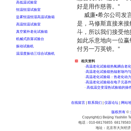
高低温试验室
好是用作慈善。”
恒温恒湿试验室
威廉•希尔公司发
盐雾恒温恒湿高温试验箱
是，马修斯直接来接
高温恒温试验室
斗，所以我们接受他
真空紫外老化试验箱
机械式跌落试验台
如此乐意地向一位赢
振动试验机
付另一万英镑。”
温湿度振动三综合试验机
相关资料
·
高温老化试验箱热氧耦合老
·
高温老化试验箱热辐射场均
·
高温老化试验箱：热老化动
·
高温老化试验箱在电子元器
·
高低温交变湿热试验箱的操
在线留言
|
联系我们
|
仪器论坛
|
网站
版权所有
©
Copyright(c) Beijing Yashilin 
电话：010-68176855 6817858
地址：北京市大兴经济