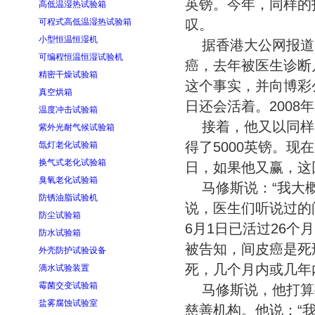
英镑。今年，同样的
高低温湿热试验箱
可程式高低温湿热试验箱
叹。
小型恒温恒湿机
据香港大公网报道，
可编程恒温恒湿试验机
癌，去年被医生诊断
精密干燥试验箱
这个事实，并向博彩公司
真空烘箱
日还会活着。2008年
温度冲击试验箱
接着，他又以同样
紫外光耐气候试验箱
得了5000英镑。现
氙灯老化试验箱
换气式老化试验箱
日，如果他又赢，这
臭氧老化试验箱
马修斯说：“我大
防锈油脂试验机
说，医生们听说过的
防尘试验箱
6月1日已活过26个
防水试验箱
被告知，间皮癌是死
外壳防护试验设备
死，几个月内或几年
滴水试验装置
霉菌交变试验箱
马修斯说，他打算
盐雾腐蚀试验室
慈善机构。他说：“