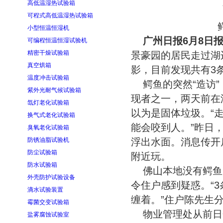
高低温湿热试验箱
可程式高低温湿热试验箱
小型恒温恒湿机
广州日报6月8日
可编程恒温恒湿试验机
精密干燥试验箱
景豪园的居民走过湖
真空烘箱
影，目前发现共有3条
温度冲击试验箱
鳄鱼的突然“造访
紫外光耐气候试验箱
现者之一，两天前在
氙灯老化试验箱
以为是固体垃圾。“
换气式老化试验箱
能会咬到人。”昨日
臭氧老化试验箱
防锈油脂试验机
浮出水面。消息传开
防尘试验箱
附近玩。
防水试验箱
佛山本地没有鳄鱼
外壳防护试验设备
令住户感到疑惑。“
滴水试验装置
缠着。”住户陈先生
霉菌交变试验箱
物业管理处从前日
盐雾腐蚀试验室