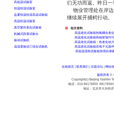
们无功而返。昨日一
高低温试验室
恒温恒湿试验室
物业管理处在岸边
盐雾恒温恒湿高温试验箱
继续展开捕鳄行动。
高温恒温试验室
真空紫外老化试验箱
相关资料
·
高温老化试验箱热氧耦合老
机械式跌落试验台
·
高温老化试验箱热辐射场均
振动试验机
·
高温老化试验箱：热老化动
温湿度振动三综合试验机
·
高温老化试验箱在电子元器
·
高低温湿热试验箱加强自身
在线留言
|
联系我们
|
仪器论坛
|
网站
版权所有
©
Copyright(c) Beijing Yashilin 
电话：010-68176855 6817858
地址：北京市大兴经济