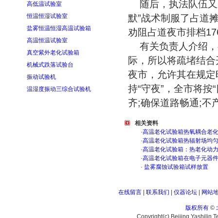
随后，执法队伍又
高低温试验室
恒温恒湿试验室
默”战术制服了占道
盐雾恒温恒湿高温试验箱
劝阻占道夜市排档1
高温恒温试验室
有关负责人介绍，
真空紫外老化试验箱
际，所以将疏堵结合
机械式跌落试验台
夜市，允许其在规定
振动试验机
持“守夜”，全市将按
温湿度振动三综合试验机
齐;确保道路畅通;不
相关资料
·
高温老化试验箱热氧耦合老
·
高温老化试验箱热辐射场均
·
高温老化试验箱：热老化动
·
高温老化试验箱在电子元器
·
盐雾腐蚀试验箱试样放置
在线留言
|
联系我们
|
仪器论坛
|
网站
版权所有
©
Copyright(c) Beijing Yashilin 