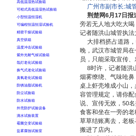
高低温湿热试验箱
广州市副市长:城
可程式高低温湿热试验箱
荆楚网6月17日报
小型恒温恒湿机
旁若无人地大吃大喝
可编程恒温恒湿试验机
记者随洪山城管执法
精密干燥试验箱
真空烘箱
大排档挤占道路，
温度冲击试验箱
晚，武汉市城管局在
紫外光耐气候试验箱
员，只能采取宣传、
氙灯老化试验箱
8时许，记者随洪
换气式老化试验箱
烟雾缭绕、气味呛鼻
臭氧老化试验箱
桌上虾壳堆成小山，
防锈油脂试验机
防尘试验箱
容管理规定，请你配
防水试验箱
说、宣传无效，50
外壳防护试验设备
食客和坐在一旁的老板
滴水试验装置
草草结账离去，老板
霉菌交变试验箱
搬进了店内。
盐雾腐蚀试验室