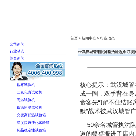
首页
走进雅士林
新闻中心
产品展示
首页 > 新闻中心 > 行业动态
公司新闻
行业动态
>>武汉城管用眼神整治路边摊 盯视
综合新闻
核心提示：武汉城管
盐雾试验机
二氧化硫试验机
成一圈，双手背在身
高温试验机
食客先“顶”不住结
低温恒温试验机
默”战术被武汉城管
交变高低温试验箱
温度快速变化试验箱
50余名城管执法
药品稳定性试验箱
道的餐桌搬进了店内