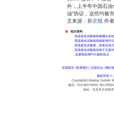
外，上半年中国石油
油”协议，这些均被
文来源：
新京报
作者
相关资料
·
高温老化试验箱热氧耦合老
·
高温老化试验箱热辐射场均
·
高温老化试验箱：热老化动
·
高温老化试验箱在电子元器
·
盐雾箱采用PVC板的优点
在线留言
|
联系我们
|
仪器论坛
|
网站
版权所有
©
Copyright(c) Beijing Yashilin 
电话：010-68176855 6817858
地址：北京市大兴经济