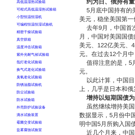
约为日、俄持有量
高低温湿热试验箱
5月底中国持有的美
可程式高低温湿热试验箱
小型恒温恒湿机
美元，稳坐美国第一
可编程恒温恒湿试验机
去年9月，中国首
精密干燥试验箱
月，中国对美国国债的
真空烘箱
美元、122亿美元、
温度冲击试验箱
元。在过去12个月中
紫外光耐气候试验箱
值得注意的是，5
氙灯老化试验箱
换气式老化试验箱
元。
臭氧老化试验箱
以此计算，中国目
防锈油脂试验机
上，几乎是日本和俄
防尘试验箱
增持以短期国债为
防水试验箱
虽然继续增持美国
外壳防护试验设备
数据显示，5月份中
滴水试验装置
霉菌交变试验箱
明中国5月所购入国债
盐雾腐蚀试验室
近几个月来，中国