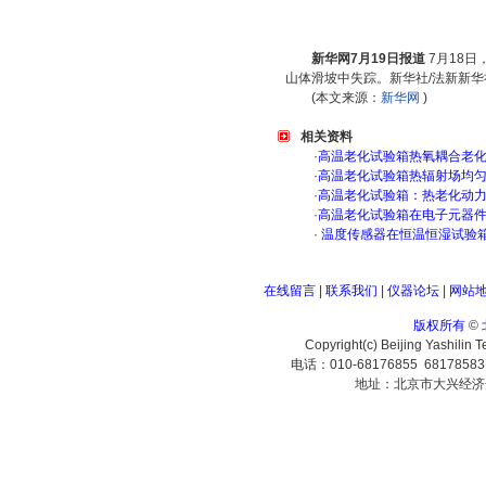
新华网7月19日报道
7月18
山体滑坡中失踪。新华社/法新新华
(本文来源：
新华网
)
相关资料
·
高温老化试验箱热氧耦合老
·
高温老化试验箱热辐射场均
·
高温老化试验箱：热老化动
·
高温老化试验箱在电子元器
·
温度传感器在恒温恒湿试验
在线留言
|
联系我们
|
仪器论坛
|
网站
版权所有
©
Copyright(c) Beijing Yashilin 
电话：010-68176855 6817858
地址：北京市大兴经济