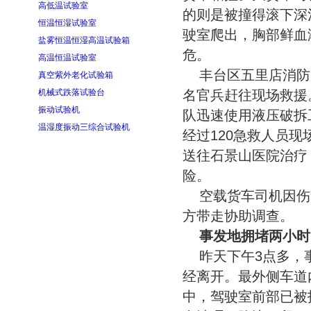
高低温试验室
的则是被撞得滚下深
恒温恒湿试验室
驶室爬出，胸部鲜血
盐雾恒温恒湿高温试验箱
危。
高温恒温试验室
丰台区五里店消防
真空紫外老化试验箱
机械式跌落试验台
名官兵赶往现场救援
振动试验机
队迅速使用液压破拆
温湿度振动三综合试验机
经过120急救人员
送往石景山医院治疗
险。
空载货车司机因伤
方带走协助调查。
事发地拥堵两小时
昨天下午3点多，
经离开。最外侧车道
中，驾驶室前部已被