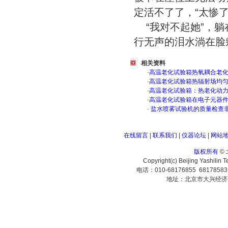
定活不了了，“太惨
“我对不起她”，
行无声的泪水淌在脸颊
相关资料
·
高温老化试验箱热氧耦合老
·
高温老化试验箱热辐射场均
·
高温老化试验箱：热老化动
·
高温老化试验箱在电子元器
·
盐水喷雾试验机的质量检查
在线留言
|
联系我们
|
仪器论坛
|
网站
版权所有
©
Copyright(c) Beijing Yashilin 
电话：010-68176855 6817858
地址：北京市大兴经济