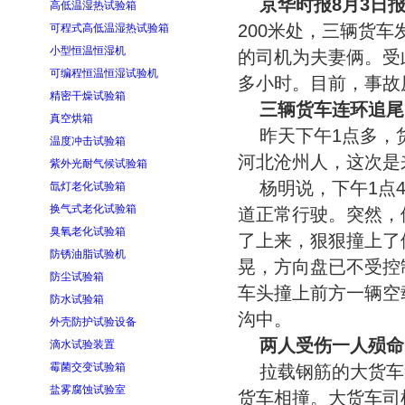
京华时报8月3日
高低温湿热试验箱
200米处，三辆货
可程式高低温湿热试验箱
小型恒温恒湿机
的司机为夫妻俩。受
可编程恒温恒湿试验机
多小时。目前，事故
精密干燥试验箱
三辆货车连环追尾
真空烘箱
昨天下午1点多，
温度冲击试验箱
河北沧州人，这次是
紫外光耐气候试验箱
杨明说，下午1点
氙灯老化试验箱
换气式老化试验箱
道正常行驶。突然，
臭氧老化试验箱
了上来，狠狠撞上了
防锈油脂试验机
晃，方向盘已不受控
防尘试验箱
车头撞上前方一辆空
防水试验箱
沟中。
外壳防护试验设备
两人受伤一人殒命
滴水试验装置
霉菌交变试验箱
拉载钢筋的大货车
盐雾腐蚀试验室
货车相撞。大货车司