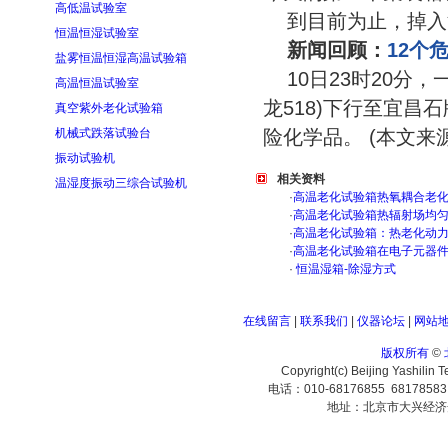
高低温试验室
到目前为止，掉入
恒温恒湿试验室
新闻回顾：
12个
盐雾恒温恒湿高温试验箱
10日23时20分
高温恒温试验室
龙518)下行至宜昌
真空紫外老化试验箱
机械式跌落试验台
险化学品。 (本文来
振动试验机
相关资料
温湿度振动三综合试验机
·
高温老化试验箱热氧耦合老
·
高温老化试验箱热辐射场均
·
高温老化试验箱：热老化动
·
高温老化试验箱在电子元器
·
恒温湿箱-除湿方式
在线留言
|
联系我们
|
仪器论坛
|
网站
版权所有
©
Copyright(c) Beijing Yashilin 
电话：010-68176855 6817858
地址：北京市大兴经济