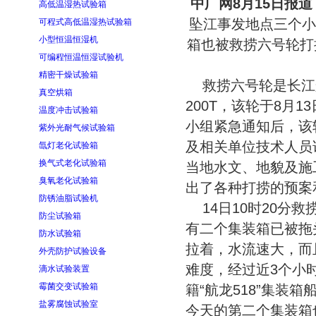
中广网8月15日报道
高低温湿热试验箱
坠江事发地点三个小
可程式高低温湿热试验箱
小型恒温恒湿机
箱也被救捞六号轮打
可编程恒温恒湿试验机
精密干燥试验箱
救捞六号轮是长江
真空烘箱
200T，该轮于8月
温度冲击试验箱
小组紧急通知后，该
紫外光耐气候试验箱
及相关单位技术人员
氙灯老化试验箱
换气式老化试验箱
当地水文、地貌及施
臭氧老化试验箱
出了各种打捞的预案
防锈油脂试验机
14日10时20
防尘试验箱
有二个集装箱已被拖
防水试验箱
拉着，水流速大，而
外壳防护试验设备
难度，经过近3个小
滴水试验装置
霉菌交变试验箱
籍“航龙518”集装
盐雾腐蚀试验室
今天的第二个集装箱