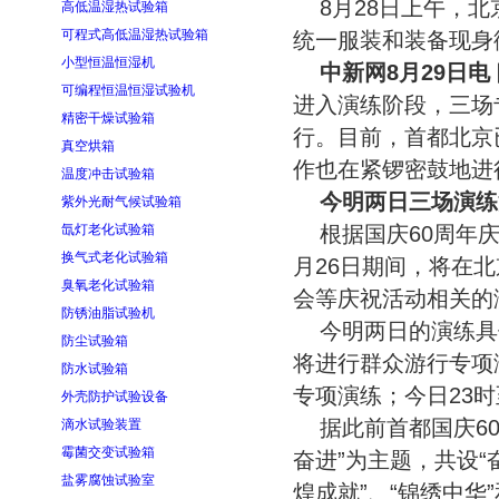
8月28日上午，北
高低温湿热试验箱
可程式高低温湿热试验箱
统一服装和装备现身街
小型恒温恒湿机
中新网8月29日电
可编程恒温恒湿试验机
进入演练阶段，三场
精密干燥试验箱
行。目前，首都北京
真空烘箱
作也在紧锣密鼓地进
温度冲击试验箱
今明两日三场演练
紫外光耐气候试验箱
氙灯老化试验箱
根据国庆60周年
换气式老化试验箱
月26日期间，将在
臭氧老化试验箱
会等庆祝活动相关的
防锈油脂试验机
今明两日的演练具
防尘试验箱
将进行群众游行专项
防水试验箱
专项演练；今日23
外壳防护试验设备
据此前首都国庆6
滴水试验装置
霉菌交变试验箱
奋进”为主题，共设“奋
盐雾腐蚀试验室
煌成就”、“锦绣中华