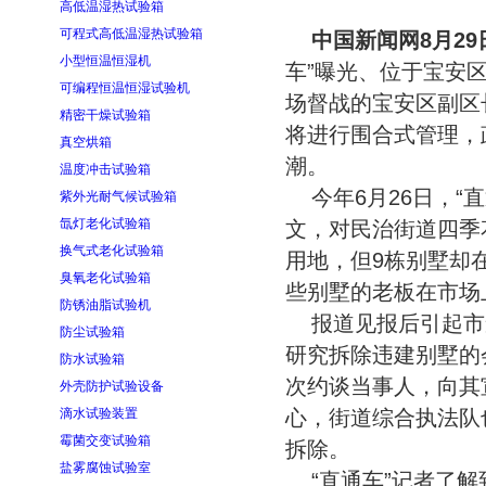
高低温湿热试验箱
可程式高低温湿热试验箱
中国新闻网8月29
小型恒温恒湿机
车”曝光、位于宝安
可编程恒温恒湿试验机
场督战的宝安区副区
精密干燥试验箱
将进行围合式管理，
真空烘箱
潮。
温度冲击试验箱
今年6月26日，
紫外光耐气候试验箱
氙灯老化试验箱
文，对民治街道四季
换气式老化试验箱
用地，但9栋别墅却
臭氧老化试验箱
些别墅的老板在市场
防锈油脂试验机
报道见报后引起市
防尘试验箱
研究拆除违建别墅的
防水试验箱
次约谈当事人，向其
外壳防护试验设备
滴水试验装置
心，街道综合执法队
霉菌交变试验箱
拆除。
盐雾腐蚀试验室
“直通车”记者了