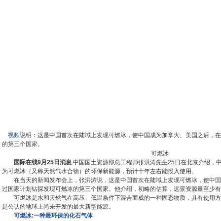
视频
说明：这是中国首次在陆域上发现可燃冰，使中国成为加拿大、美国之后，在
的第三个国家。
可燃冰
国际在线9月25日消息
中国国土资源部总工程师张洪涛先生25日在北京介绍，
为可燃冰（又称天然气水合物）的环保新能源，预计十年左右能投入使用。
在当天的新闻发布会上，张洪涛说，这是中国首次在陆域上发现可燃冰，使中国
过国家计划钻探发现可燃冰的第三个国家。他介绍，初略的估算，远景资源量至少有3
可燃冰是水和天然气在高压、低温条件下混合而成的一种固态物质，具有使用方
是公认的地球上尚未开发的最大新型能源。
可燃冰:一种最环保的化石气体