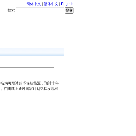
简体中文
|
繁体中文
|
English
搜索
服务中心
126-8-6 星期四
种名为可燃冰的环保新能源，预计十年
，在陆域上通过国家计划钻探发现可