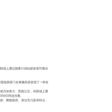
陆域上通过国家计划钻探发现可燃冰
中国地质部门在青藏高原发现了一种名
成为加拿大、美国之后，在陆域上通
50亿吨油当量。
便、燃烧值高、清洁无污染等特点，