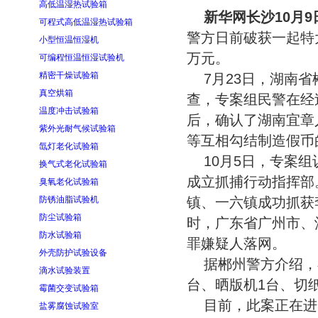
高低温湿热试验箱
新华网长沙10月9
可程式高低温湿热试验箱
警方日前破获一起特大
小型恒温恒湿机
万元。
可编程恒温恒湿试验机
精密干燥试验箱
7月23日，湖南
真空烘箱
查，专案组民警在经
温度冲击试验箱
后，确认了湖南宜章
紫外光耐气候试验箱
等互相勾结制造假币
氙灯老化试验箱
10月5日，专案
换气式老化试验箱
成立抓捕行动指挥部
臭氧老化试验箱
防锈油脂试验机
镇、一六镇成功抓获
防尘试验箱
时，广东省广州市、
防水试验箱
罪嫌疑人落网。
外壳防护试验设备
据郴州警方介绍，
滴水试验装置
台、晒版机1台、切纸
霉菌交变试验箱
目前，此案正在进
盐雾腐蚀试验室