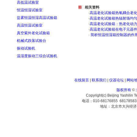
高低温试验室
相关资料
恒温恒湿试验室
·
高温老化试验箱热氧耦合老
盐雾恒温恒湿高温试验箱
·
高温老化试验箱热辐射场均
·
高温老化试验箱：热老化动
高温恒温试验室
·
高温老化试验箱在电子元器
真空紫外老化试验箱
·
简析恒温恒湿箱控制器的作
机械式跌落试验台
振动试验机
温湿度振动三综合试验机
在线留言
|
联系我们
|
仪器论坛
|
网站
版权所有
©
Copyright(c) Beijing Yashilin 
电话：010-68176855 6817858
地址：北京市大兴经济