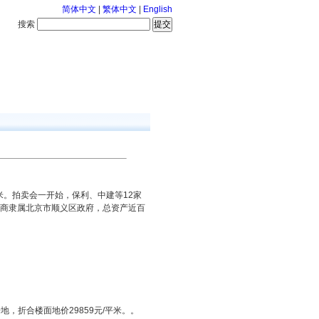
简体中文
|
繁体中文
|
English
搜索
服务中心
126-8-8 星期六
平米。拍卖会一开始，保利、中建等12家
开发商隶属北京市顺义区政府，总资产近百
地，折合楼面地价29859元/平米。。