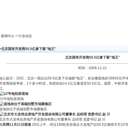
新闻中心
产品展示
成功案例
人才策略
> 新闻中心 > 行业动态
>北京国有开发商50.5亿拿下新"地王"
北京国有开发商50.5亿拿下新"地王"
时间：2009-11-21
核心提示：20日，北京一国企以50.5亿拿下京城新"地王"，折合楼面地价29859元/
开发商纷纷争抢，1个多小时后，拍卖价由14.1亿元暴涨至50.5亿元。据悉，中标
亿。
22号地拍卖现场
该地块位于高端别墅市场聚集区
北京市大龙伟业房地产开发股份有限公司董事长 总经理 党委书记 赵 川
人民网11月21日报道
20日上午，经过190轮竞价国企大龙地产以50.5亿摘得天竺22号