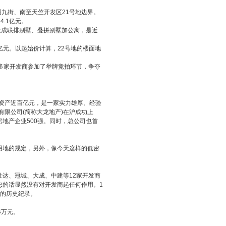
园九街、南至天竺开发区21号地边界。
.1亿元。
开发成联排别墅、叠拼别墅加公寓，是近
2亿元。以起始价计算，22号地的楼面地
多家开发商参加了举牌竞拍环节，争夺
总资产近百亿元，是一家实力雄厚、经验
有限公司(简称大龙地产)在沪成功上
中国房地产企业500强。同时，总公司也首
用地的规定，另外，像今天这样的低密
仕达、冠城、大成、中建等12家开发商
忠的话显然没有对开发商起任何作用。1
新的历史纪录。
4万元。