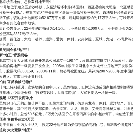
北京楼面地价、总价双料地王诞生!
22号地位于顺义区后沙峪镇，东至沙峪环中路(裕园路)、西至温榆河大堤路、北至馨
容积率不到0.7，被业内称为“中央别墅区最后一块低容积率用地”。该地块起步价高达14
据了解，该地块土地面积为52.67万平方米，规划建筑面积约为17万平方米，可以
期少有的低容积率地块。
出让公告显示，22号地的起拍价为14.1亿元，竞价阶梯为1000万元，竞买保证金为
价已高达8337元/平方米。
据悉，百仕达，大成，融侨，远洋，爱美，保利，安邦保险，冠城，龙湖，26号牌等
十分激烈。
又见国企拿“地王”!
新“地王”背景揭秘
北京市顺义大龙城乡建设开发总公司成立于1987年，隶属北京市顺义区人民政府，
丰富的房地产一级资质开发企业。2005年控股子公司北京市大龙伟业房地产开发股份
市，股票代码600159。2008年11月，总公司被国家统计局评为2007-2008年度
次进入北京市百强企业行列。
拍前 官员劝诫“别抢”
叶向忠特别强调，这块地的容积率0.62，虽然很低，但并没有违反国家相关限制别墅
度用地，今后还会有，“投资有风险，举牌需谨慎”，大家不要见一块抢一块。
现场 12家开发商争抢
虽然14.1亿元的起拍价并不低，但像大家预想的，仍然有龙湖、保利、远洋地产、百
前来争抢，其中还包括安邦保险、合景泰富、大龙、融侨、艾美高等神秘买家。叶向
个多小时后，总价50.5亿元，3万元的楼面价在开发商高涨的拿地热情下，均创造了
预测 售价将超过4万元
对于售价，业内人士认为，假定22号地所建为类似别墅的高档住宅，预测售价将超过
追访 大龙避谈“地王”