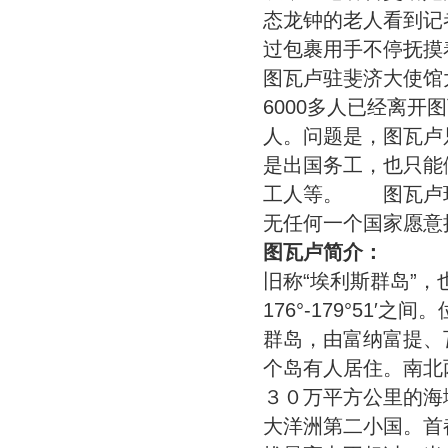
态龙钟的老人看到记
过包裹用手不停抚摸
图瓦卢驻斐济大使馆大
6000多人已经离
人。问题是，图瓦卢
是出国务工，也只能
工人等。 图瓦卢环境部
无任何一个国家愿意
图瓦卢简介：
旧称“埃利斯群岛”，也叫
176°-179°51
群岛，由富纳富提、
个岛有人居住。南北
３０万平方公里的海
大洋洲第二小国。首