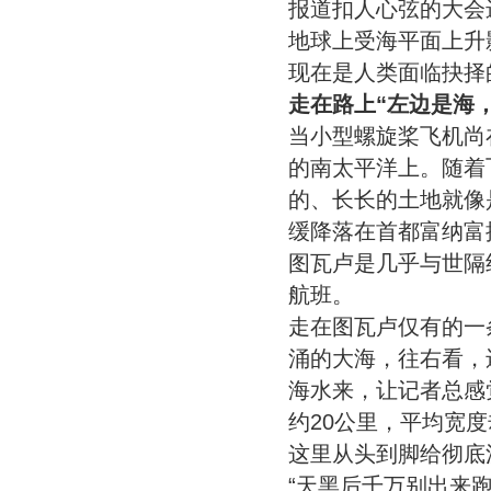
报道扣人心弦的大会
地球上受海平面上升
现在是人类面临抉择
走在路上“左边是海
当小型螺旋桨飞机尚
的南太平洋上。随着
的、长长的土地就像是
缓降落在首都富纳富
图瓦卢是几乎与世隔
航班。
走在图瓦卢仅有的一
涌的大海，往右看，
海水来，让记者总感
约20公里，平均宽
这里从头到脚给彻底洗
“天黑后千万别出来