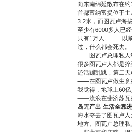
向东南绵延散布在约
首都富纳富提位于主
3.2米，而图瓦卢海
至少有6000多人
只有1万人。 以前
过，什么都会死去。
——图瓦卢总理私人秘书K
很多图瓦卢人都是猝
还活蹦乱跳，第二天
——在图瓦卢做生意
我觉得，地球上60
——流浪在斐济苏瓦的图瓦
岛无产出 生活全靠进
海水夺去了图瓦卢人
地方。图瓦卢总理私人秘