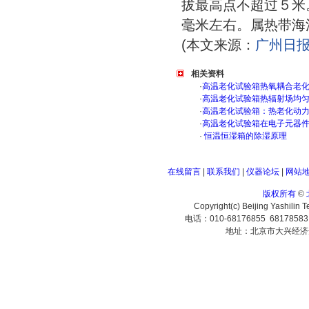
拔最高点不超过５米
毫米左右。属热带海
(本文来源：
广州日
相关资料
·
高温老化试验箱热氧耦合老
·
高温老化试验箱热辐射场均
·
高温老化试验箱：热老化动
·
高温老化试验箱在电子元器
·
恒温恒湿箱的除湿原理
在线留言
|
联系我们
|
仪器论坛
|
网站
版权所有
©
Copyright(c) Beijing Yashilin 
电话：010-68176855 6817858
地址：北京市大兴经济