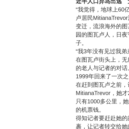
近半人口弃岛出逃 
“我觉得，地球上6
卢居民MitianaT
变迁，流浪海外的图
园的图瓦卢人，日夜
子。
“我3年没有见过我弟
在图瓦卢街头上，无
的老人与记者的对话。
1999年回来了一次
在赶到图瓦卢之前，
MitianaTrev
只有1000多公里
的机票钱。
得知记者要赶赴她的故乡
裹，让记者转交给她