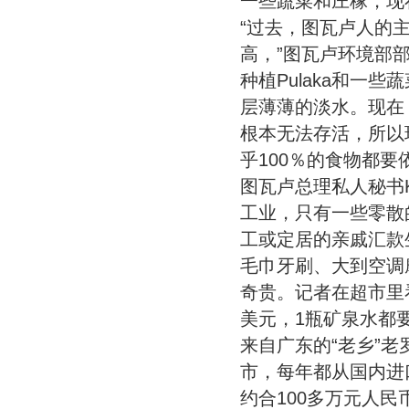
一些蔬菜和庄稼，现
“过去，图瓦卢人的主
高，”图瓦卢环境部部长
种植Pulaka和一
层薄薄的淡水。现在，
根本无法存活，所以
乎100％的食物都要
图瓦卢总理私人秘书Ke
工业，只有一些零散
工或定居的亲戚汇款
毛巾牙刷、大到空调
奇贵。记者在超市里看
美元，1瓶矿泉水都
来自广东的“老乡”
市，每年都从国内进
约合100多万元人