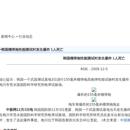
新闻中心
产品展示
成功案例
人才策略
> 新闻中心 > 行业动态
>>韩国榴弹炮性能测试时发生爆炸 1人死亡
韩国榴弹炮性能测试时发生爆炸 1人死亡
时间：2009-12-5
核心提示：韩国一个武器测试基地3日进行155毫米榴弹炮高炮弹性能试验时发生爆炸
抱川市苍水面国防科学研究所枪弹试验场。
爆炸的155毫米榴弹炮
拖车将爆炸的155毫米榴弹炮拖走
中新网12月3日电
韩国国防部12月3日透露，韩国一个武器测试基地当天发生爆炸
在抱川市苍水面国防科学研究所枪弹试验场。国防科学研究所研究员在多乐台射击场进
时，发生了这起爆炸事故。抱川位于韩国首都首尔东北40公里处。 (本文来源：
中国