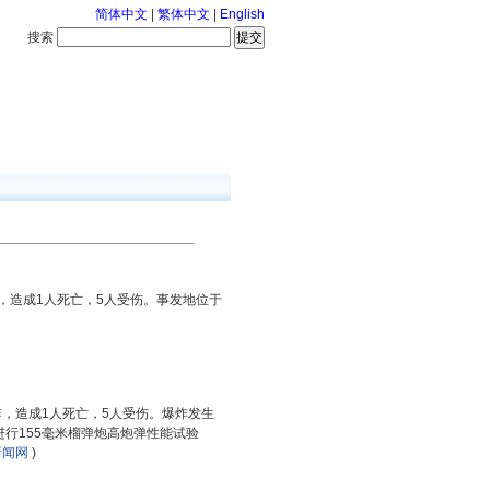
简体中文
|
繁体中文
|
English
搜索
服务中心
126-8-8 星期六
，造成1人死亡，5人受伤。事发地位于
，造成1人死亡，5人受伤。爆炸发生
行155毫米榴弹炮高炮弹性能试验
新闻网
)