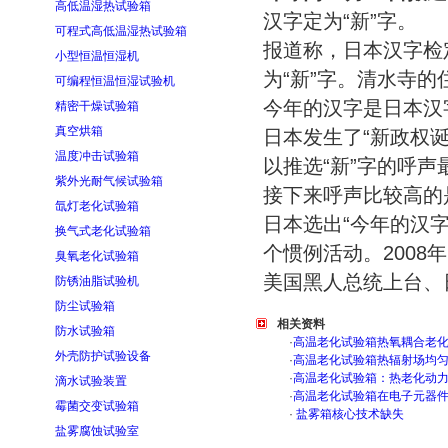
高低温湿热试验箱
汉字定为“新”字。
可程式高低温湿热试验箱
报道称，日本汉字检定
小型恒温恒湿机
为“新”字。清水寺的
可编程恒温恒湿试验机
今年的汉字是日本汉
精密干燥试验箱
真空烘箱
日本发生了“新政权诞
温度冲击试验箱
以推选“新”字的呼声
紫外光耐气候试验箱
接下来呼声比较高的是“
氙灯老化试验箱
日本选出“今年的汉字
换气式老化试验箱
个惯例活动。2008
臭氧老化试验箱
美国黑人总统上台、
防锈油脂试验机
防尘试验箱
相关资料
防水试验箱
·
高温老化试验箱热氧耦合老
外壳防护试验设备
·
高温老化试验箱热辐射场均
·
高温老化试验箱：热老化动
滴水试验装置
·
高温老化试验箱在电子元器
霉菌交变试验箱
·
盐雾箱核心技术缺失
盐雾腐蚀试验室