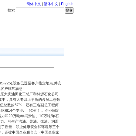
简体中文
|
繁体中文
|
English
搜索
服务中心
126-8-9 星期日
225),设备已送至客户指定地点,并安
客户非常满意!
日由原大庆油田化工总厂和林源石化公司
。其中，具有大专以上学历的占员工总数
伍总数的57%，还有三名副总工程师
位和14个专业厂（公司）。企业固定
力和20万吨/年润滑油、10万吨/年石
产能力。可生产汽油、柴油、煤油、润滑
过了质量、职业健康安全和环境等三个
誉，还被中国企业联合会（中国企业家