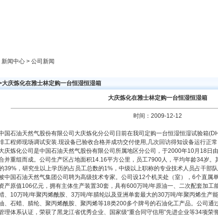
新闻中心
产品展示
成功案例
人才策略
> 新闻中心 > 公司新闻
>>大庆炼化在雅士林定购一台恒湿恒湿箱
大庆炼化在雅士林定购一台恒湿恒湿箱
时间：2009-12-12
中国石油天然气股份有限公司大庆炼化分公司日前在我司定购一台恒湿恒湿试验箱(DHS-
排工程师现场调试安装.现设备已验收合格并成功交付使用,几次回访得知设备运行正常,
大庆炼化公司是中国石油天然气股份有限公司所属地区分公司，于2000年10月18
合并重组而成。公司生产区占地面积14.16平方公里，员工7900人，平均年龄34岁
的39%，研究生以上学历的占员工总数的1%，中级以上职称的专业技术人员占干部队
被中国石油天然气集团公司聘为高级技术专家。公司设12个机关处（室），6个直属单
资产原值106亿元，拥有主体生产装置30套，具有600万吨/年原油一、二次配套加工能
蜡、10万吨/年聚丙烯酰胺、3万吨/年腈纶以及亚洲单套最大的30万吨/年聚丙烯生
油、石蜡、腈纶、聚丙烯酰胺、聚丙烯等18类200多个牌号的石油化工产品。公司通
管理体系认证，荣获了黑龙江省优秀企业、国家级“重合同守信用”先进企业等34项荣