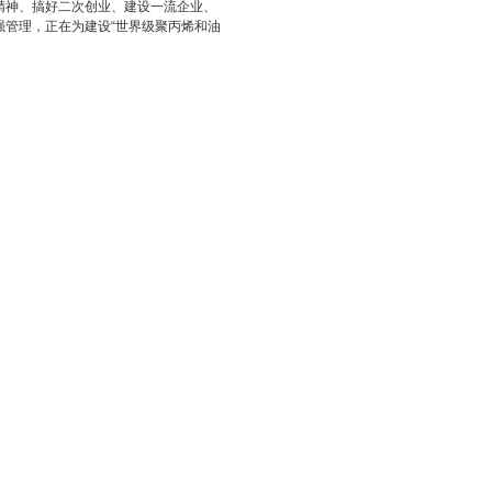
精神、搞好二次创业、建设一流企业、
强管理，正在为建设“世界级聚丙烯和油