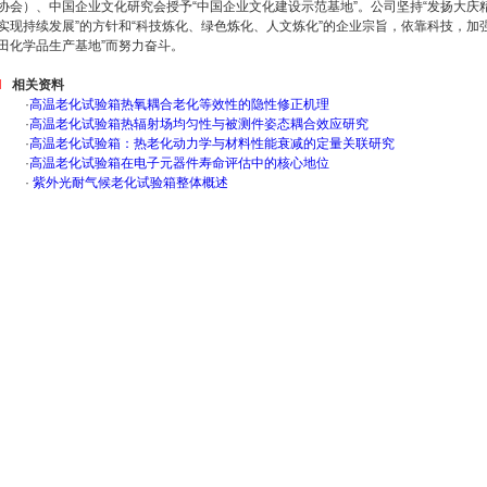
协会）、中国企业文化研究会授予“中国企业文化建设示范基地”。公司坚持“发扬大庆
实现持续发展”的方针和“科技炼化、绿色炼化、人文炼化”的企业宗旨，依靠科技，加
田化学品生产基地”而努力奋斗。
相关资料
·
高温老化试验箱热氧耦合老化等效性的隐性修正机理
·
高温老化试验箱热辐射场均匀性与被测件姿态耦合效应研究
·
高温老化试验箱：热老化动力学与材料性能衰减的定量关联研究
·
高温老化试验箱在电子元器件寿命评估中的核心地位
·
紫外光耐气候老化试验箱整体概述