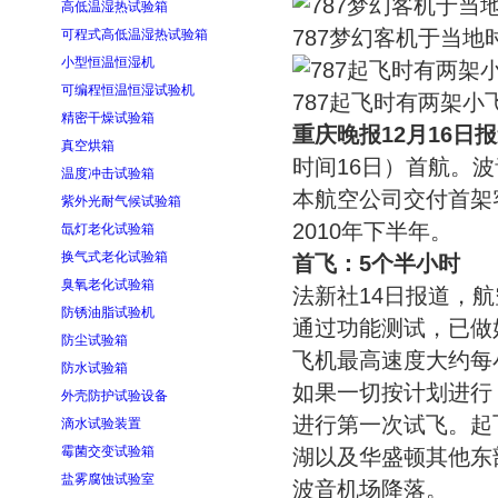
高低温湿热试验箱
787梦幻客机于当
可程式高低温湿热试验箱
小型恒温恒湿机
可编程恒温恒湿试验机
787起飞时有两架小
精密干燥试验箱
重庆晚报12月16日
真空烘箱
时间16日）首航。波音
温度冲击试验箱
本航空公司交付首架
紫外光耐气候试验箱
2010年下半年。
氙灯老化试验箱
换气式老化试验箱
首飞：5个半小时
臭氧老化试验箱
法新社14日报道，航
防锈油脂试验机
通过功能测试，已做
防尘试验箱
飞机最高速度大约每小
防水试验箱
如果一切按计划进行
外壳防护试验设备
进行第一次试飞。起
滴水试验装置
霉菌交变试验箱
湖以及华盛顿其他东
盐雾腐蚀试验室
波音机场降落。