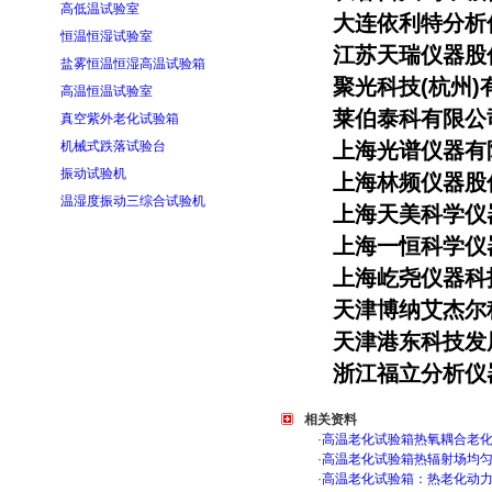
高低温试验室
大连依利特分析
恒温恒湿试验室
江
苏天瑞仪器股
盐雾恒温恒湿高温试验箱
聚光科技(杭州)
高温恒温试验室
莱伯泰科有限公
真空紫外老化试验箱
机械式跌落试验台
上海光谱仪器有
振动试验机
上海林频仪器股
温湿度振动三综合试验机
上海天美科学仪
上海一恒科学仪
上海屹尧仪器科
天津博纳艾杰尔
天津港东科技发
浙江福立分析仪
相关资料
·
高温老化试验箱热氧耦合老
·
高温老化试验箱热辐射场均
·
高温老化试验箱：热老化动