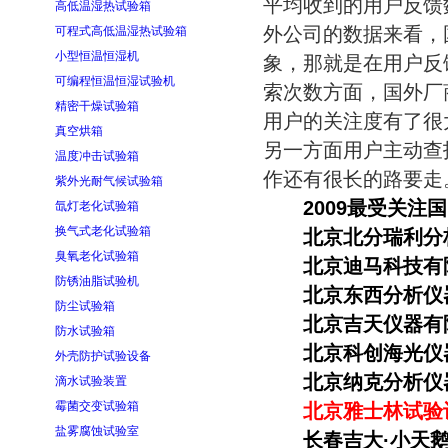
平均收到的用户反馈数
高低温湿热试验箱
外公司的数据来看，
可程式高低温湿热试验箱
小型恒温恒湿机
象，那就是在用户反
可编程恒温恒湿试验机
索次数方面，国外厂商
精密干燥试验箱
用户的关注度有了很
真空烘箱
另一方面用户主动查
温度冲击试验箱
作还有很长的路要走
紫外光耐气候试验箱
2009最受关注
氙灯老化试验箱
换气式老化试验箱
北京北分瑞利分
臭氧老化试验箱
北京迪马科技有
防锈油脂试验机
北京东西分析仪
防尘试验箱
北京吉天仪器有
防水试验箱
北京科创海光仪
外壳防护试验设备
北京纳克分析仪
滴水试验装置
霉菌交变试验箱
北京雅士林试验
盐雾腐蚀试验室
长春吉大·小天