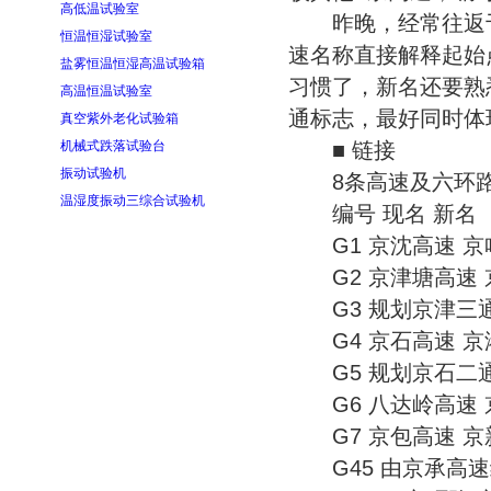
高低温试验室
昨晚，经常往返于
恒温恒湿试验室
速名称直接解释起始
盐雾恒温恒湿高温试验箱
习惯了，新名还要熟
高温恒温试验室
通标志，最好同时体
真空紫外老化试验箱
机械式跌落试验台
■ 链接
振动试验机
8条高速及六环路
温湿度振动三综合试验机
编号 现名 新名
G1 京沈高速 京
G2 京津塘高速 
G3 规划京津三通
G4 京石高速 京
G5 规划京石二通
G6 八达岭高速 
G7 京包高速 京
G45 由京承高速