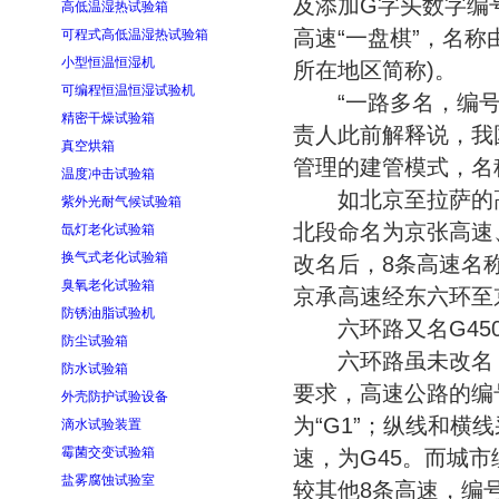
及添加G字头数字编
高低温湿热试验箱
高速“一盘棋”，名称
可程式高低温湿热试验箱
小型恒温恒湿机
所在地区简称)。
可编程恒温恒湿试验机
“一路多名，编号不
精密干燥试验箱
责人此前解释说，我
真空烘箱
管理的建管模式，名
温度冲击试验箱
如北京至拉萨的高
紫外光耐气候试验箱
北段命名为京张高速
氙灯老化试验箱
换气式老化试验箱
改名后，8条高速名
臭氧老化试验箱
京承高速经东六环至
防锈油脂试验机
六环路又名G450
防尘试验箱
六环路虽未改名，但
防水试验箱
要求，高速公路的编
外壳防护试验设备
为“G1”；纵线和
滴水试验装置
霉菌交变试验箱
速，为G45。而城
盐雾腐蚀试验室
较其他8条高速，编