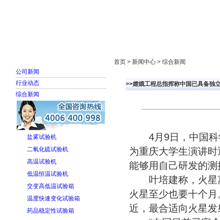
首页
走进雅士林
新闻中心
产品展示
首页 > 新闻中心 > 综合新闻
公司新闻
行业动态
>>嫦娥工程总指挥称中国已具备独
综合新闻
4月9日，中国科
盐雾试验机
二氧化硫试验机
为重庆大学生演讲时
高温试验机
能够用自己研发的测
低温恒温试验机
叶培建称，火星离
交变高低温试验箱
火星至少也要十个月。
温度快速变化试验箱
近，最合适向火星发
药品稳定性试验箱