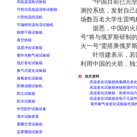
“中国目前已完全
高低温湿热试验箱
测控系统，发射自己
可程式高低温湿热试验箱
小型恒温恒湿机
场数百名大学生雷鸣
可编程恒温恒湿试验机
据悉，中国的火星轨
精密干燥试验箱
号”将与俄罗斯研制的
真空烘箱
火一号”需搭乘俄罗
温度冲击试验箱
叶培建表示，若国家
紫外光耐气候试验箱
利用中国的火箭，独
氙灯老化试验箱
换气式老化试验箱
相关资料
臭氧老化试验箱
·
高温老化试验箱热氧耦合老
防锈油脂试验机
·
高温老化试验箱热辐射场均
·
高温老化试验箱：热老化动
防尘试验箱
·
高温老化试验箱在电子元器
防水试验箱
·
紫外耐气候老化试验箱光源
外壳防护试验设备
滴水试验装置
霉菌交变试验箱
盐雾腐蚀试验室