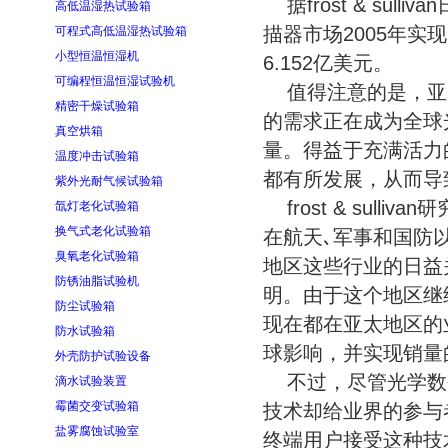
据frost & su
高低温湿热试验箱
描器市场2005年实现
可程式高低温湿热试验箱
小型恒温恒湿机
6.152亿美元。
可编程恒温恒湿试验机
值得注意的是，亚
精密干燥试验箱
的需求正在成为全球
真空烘箱
量。得益于充满活力
温度冲击试验箱
都有所发展，从而导
紫外光耐气候试验箱
frost & sulliv
氙灯老化试验箱
换气式老化试验箱
在航天､军事和国防
臭氧老化试验箱
地区这些行业的日益
防锈油脂试验机
明。由于这个地区继
防尘试验箱
现在都在亚太地区的
防水试验箱
球影响，并实现销量
外壳防护试验设备
不过，尽管光学数
滴水试验装置
霉菌交变试验箱
技术却给业界的参与
盐雾腐蚀试验室
终端用户接受这种技