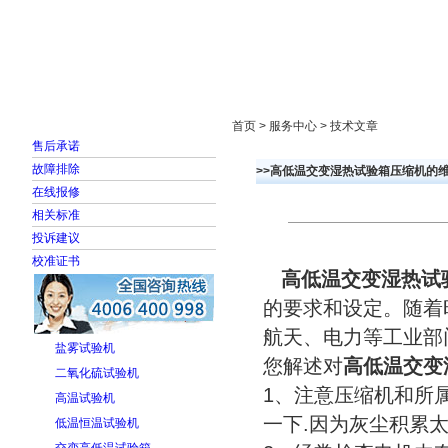
首页
走进雅士林
新闻中心
产品展示
首页 > 服务中心 > 技术文章
售后承诺
故障排除
>>高低温交变湿热试验箱压缩机的维
在线报修
相关标准
投诉建议
校准证书
高低温交变湿热试
的要求和设定。随着
航天、电力等工业部
盐雾试验机
您解述对
高低温交变
二氧化硫试验机
1、注意压缩机和所
高温试验机
一下.因为灰尘积累
低温恒温试验机