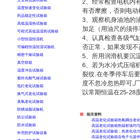
交变高低温试验箱
2、经常检查电机内
温度快速变化试验箱
有否摩擦，否则电动
药品稳定性试验箱
3、观察机身油池的
高低温湿热试验箱
加足（用油尺的须停
可程式高低温湿热试验箱
4、认真检查各级气
小型恒温恒湿机
否正常，如果发现不
可编程恒温恒湿试验机
精密干燥试验箱
5、所用润滑机要沉
真空烘箱
6、若为水冷式压缩
温度冲击试验箱
裂纹.在冬季停车后
紫外光耐气候试验箱
度不忽冷忽热即可,
氙灯老化试验箱
以常期恒温在25-28
换气式老化试验箱
臭氧老化试验箱
防锈油脂试验机
相关资料
防尘试验箱
·
高温老化试验箱热氧耦合老
防水试验箱
·
高温老化试验箱热辐射场均
·
高温老化试验箱：热老化动
外壳防护试验设备
·
高温老化试验箱在电子元器