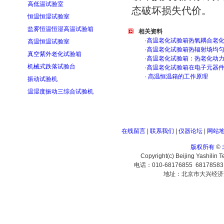
高低温试验室
态破坏损失代价。
恒温恒湿试验室
盐雾恒温恒湿高温试验箱
相关资料
·
高温老化试验箱热氧耦合老
高温恒温试验室
·
高温老化试验箱热辐射场均
真空紫外老化试验箱
·
高温老化试验箱：热老化动
机械式跌落试验台
·
高温老化试验箱在电子元器
·
高温恒温箱的工作原理
振动试验机
温湿度振动三综合试验机
在线留言
|
联系我们
|
仪器论坛
|
网站
版权所有
©
Copyright(c) Beijing Yashilin 
电话：010-68176855 6817858
地址：北京市大兴经济