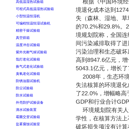
根据《中国环境经济
高低温湿热试验箱
境退化成本达到1274
可程式高低温湿热试验箱
小型恒温恒湿机
失（森林、湿地、草地
可编程恒温恒湿试验机
的70.2%和29.8
精密干燥试验箱
境规划院称，全国连
真空烘箱
间污染减排取得了进
温度冲击试验箱
污染治理和生态破坏压
紫外光耐气候试验箱
高到8947.6亿元，
氙灯老化试验箱
换气式老化试验箱
5043.1亿元，增长
臭氧老化试验箱
2008年，生态环境
防锈油脂试验机
失法核算的环境退化成
防尘试验箱
了22.0%，增幅略
防水试验箱
GDP和行业合计GDP的
外壳防护试验设备
环境规划院有关人
滴水试验装置
霉菌交变试验箱
学性，在核算方法上
盐雾腐蚀试验室
破坏损失项没有计算