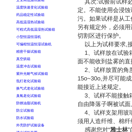
交变高低温试验箱
其次:试验前试样必
温度快速变化试验箱
定。不能使用会浸蚀
药品稳定性试验箱
污。如果试样是从工
高低温湿热试验箱
另有规定外，必须用
可程式高低温湿热试验箱
切割区进行保护。
小型恒温恒湿机
以上为试样要求,接
可编程恒温恒湿试验机
精密干燥试验箱
1、试样放在试验箱
真空烘箱
面不能收到盐雾的直
温度冲击试验箱
2、试样放置的角度
紫外光耐气候试验箱
15o~30o,并尽
氙灯老化试验箱
能接近上述规定。
换气式老化试验箱
3、试样不能接触箱
臭氧老化试验箱
自由降落子啊被试面
防锈油脂试验机
防尘试验箱
4、试样支架用玻璃
防水试验箱
须用人造纤维、棉纤
外壳防护试验设备
感谢您对“
雅士林