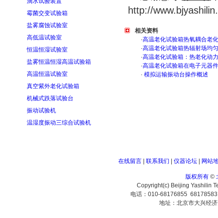
滴水试验装置
http://www.bjyashili
霉菌交变试验箱
盐雾腐蚀试验室
相关资料
高低温试验室
·
高温老化试验箱热氧耦合老
·
高温老化试验箱热辐射场均
恒温恒湿试验室
·
高温老化试验箱：热老化动
盐雾恒温恒湿高温试验箱
·
高温老化试验箱在电子元器
高温恒温试验室
·
模拟运输振动台操作概述
真空紫外老化试验箱
机械式跌落试验台
振动试验机
温湿度振动三综合试验机
在线留言
|
联系我们
|
仪器论坛
|
网站
版权所有
©
Copyright(c) Beijing Yashilin 
电话：010-68176855 6817858
地址：北京市大兴经济