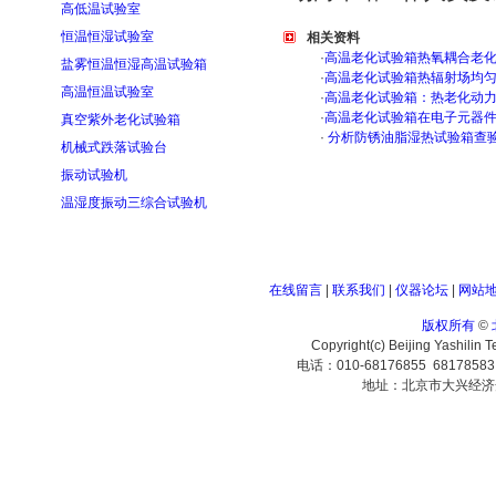
高低温试验室
恒温恒湿试验室
相关资料
·
高温老化试验箱热氧耦合老
盐雾恒温恒湿高温试验箱
·
高温老化试验箱热辐射场均
高温恒温试验室
·
高温老化试验箱：热老化动
·
高温老化试验箱在电子元器
真空紫外老化试验箱
·
分析防锈油脂湿热试验箱查
机械式跌落试验台
振动试验机
温湿度振动三综合试验机
在线留言
|
联系我们
|
仪器论坛
|
网站
版权所有
©
Copyright(c) Beijing Yashilin 
电话：010-68176855 6817858
地址：北京市大兴经济