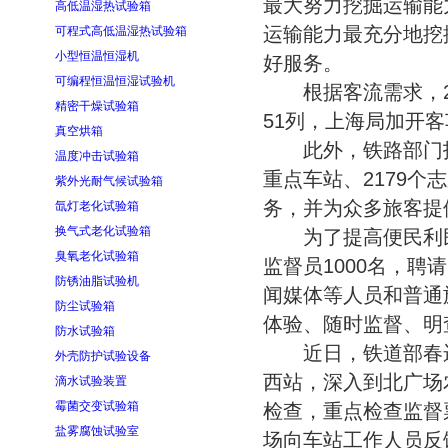
最大努力挖掘运输能
高低温湿热试验箱
运输能力最充分地挖
可程式高低温湿热试验箱
小型恒温恒湿机
好服务。
可编程恒温恒湿试验机
根据客流需求，24
精密干燥试验箱
51列，上海局加开客
真空烘箱
此外，铁路部门招募
温度冲击试验箱
重点车站、2179
紫外光耐气候试验箱
务，并为众多旅客提
氙灯老化试验箱
换气式老化试验箱
为了提高便民利民
臭氧老化试验箱
监督员1000名，
防锈油脂试验机
闻媒体等人员和普通
防尘试验箱
体验、随时监督、明
防水试验箱
近日，铁道部春运
外壳防护试验设备
西站，深入到北广场
滴水试验装置
霉菌交变试验箱
检查，重点检查监督
盐雾腐蚀试验室
场向车站工作人员反