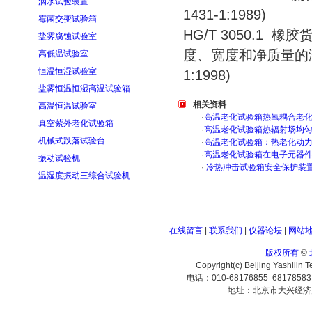
滴水试验装置
1431-1:1989)
霉菌交变试验箱
HG/T 3050.1
盐雾腐蚀试验室
度、宽度和净质量的测定方法
高低温试验室
恒温恒湿试验室
1:1998)
盐雾恒温恒湿高温试验箱
相关资料
高温恒温试验室
·
高温老化试验箱热氧耦合老
真空紫外老化试验箱
·
高温老化试验箱热辐射场均
机械式跌落试验台
·
高温老化试验箱：热老化动
·
高温老化试验箱在电子元器
振动试验机
·
冷热冲击试验箱安全保护装
温湿度振动三综合试验机
在线留言
|
联系我们
|
仪器论坛
|
网站
版权所有
©
Copyright(c) Beijing Yashilin 
电话：010-68176855 6817858
地址：北京市大兴经济