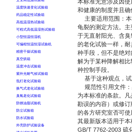
交变高低温试验箱
本标准无意涉及因使
温度快速变化试验箱
和健康的制度并且确
药品稳定性试验箱
主要适用范围：本
高低温湿热试验箱
龟裂的测定方法。主
可程式高低温湿热试验箱
于无直射阳光、含臭
小型恒温恒湿机
的老化试验一样，耐
可编程恒温恒湿试验机
精密干燥试验箱
种手段，但不是绝对
真空烘箱
解为于某种降解相比
温度冲击试验箱
种控制手段。
紫外光耐气候试验箱
基于这种观点，试
氙灯老化试验箱
规范性引用文件：
换气式老化试验箱
为本标准的条款。凡
臭氧老化试验箱
勘误的内容）或修订
防锈油脂试验机
防尘试验箱
的各方研究室否可使
防水试验箱
其最新版本适用于本
外壳防护试验设备
GB/T 7762-20